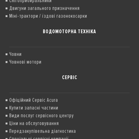
Снігоприбиральники
Двигуни загального призначення
Міні-трактори / їздові газонокосарки
ВОДОМОТОРНА ТЕХНІКА
Човни
Човнові мотори
СЕРВІС
Офіційний Сервіс Acura
Купити запасні частини
Види послуг сервісного центру
Ціни на обслуговування
Передзакупівельна діагностика
Спеціальні сервісні компанії