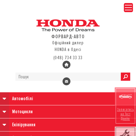
ФОРВАРД-АВТО
Офіційний дилер
HONDA в Одесі
(048) 734 33 33
Автомобілі
Записатись
Мотоцикли
на Тест
Драйв
Екіпірування