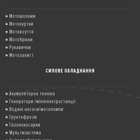
Мотошоломи
Мотокуртки
Мотовзуття
Мотобрюки
Рукавички
Мотозахист
СИЛОВЕ ОБЛАДНАННЯ
Акумуляторна техніка
Генератори /мініелектростанції
Водяні насоси/мотопомпи
Грунтофрези
Газонокосарки
Мультисистема