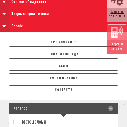
Силове обладнання
Замовити
Водомоторна техніка
запчастини
Сервіс
ПРО КОМПАНІЮ
Зворотній
зв'язок
НОВИНИ І ПОРАДИ
АКЦІЇ
УМОВИ ПОКУПКИ
АВТОМОБІЛІ
КОНТАКТИ
ЛІЗИНГ
КРЕДИТ
Категорії
СТРАХУВАННЯ
КОРПОРАТИВНИМ КЛІЄНТАМ
Мотошоломи
МОТОЦИКЛИ