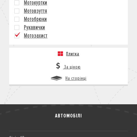
Мотокуртки
КРЕДИТ
Мотовзуття
СТРАХУВАННЯ
Мотобрюки
КОРПОРАТИВНИМ КЛІЄНТАМ
Рукавички
Мотозахист
Плитка
За ціною
На сторінці
АВТОМОБІЛІ