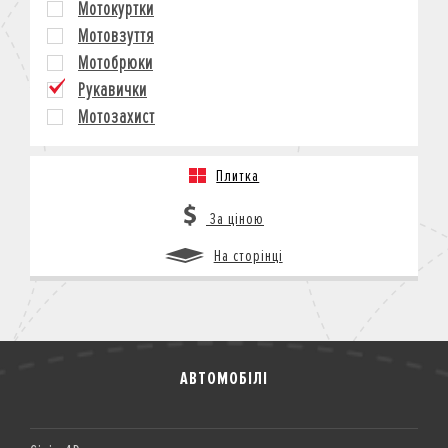
Мотокуртки
КРЕДИТ
Мотовзуття
СТРАХУВАННЯ
Мотобрюки
КОРПОРАТИВНИМ КЛІЄНТАМ
Рукавички
Мотозахист
Плитка
За ціною
На сторінці
АВТОМОБІЛІ