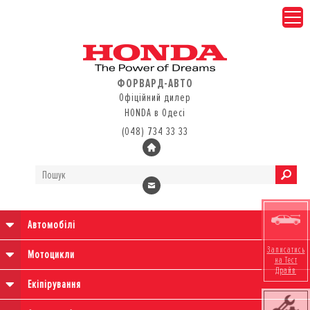
ФОРВАРД-АВТО
Офіційний дилер
HONDA в Одесі
(048) 734 33 33
Автомобілі
Записатись
Мотоцикли
на Тест
Драйв
Екіпірування