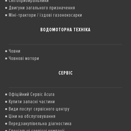
Снігоприбиральники
Двигуни загального призначення
Міні-трактори / їздові газонокосарки
ВОДОМОТОРНА ТЕХНІКА
Човни
Човнові мотори
СЕРВІС
Офіційний Сервіс Acura
Купити запасні частини
Види послуг сервісного центру
Ціни на обслуговування
Передзакупівельна діагностика
Спеціальні сервісні компанії