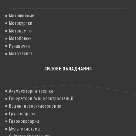
Мотошоломи
Мотокуртки
Мотовзуття
Мотобрюки
Рукавички
Мотозахист
СИЛОВЕ ОБЛАДНАННЯ
Акумуляторна техніка
Генератори /мініелектростанції
Водяні насоси/мотопомпи
Грунтофрези
Газонокосарки
Мультисистема