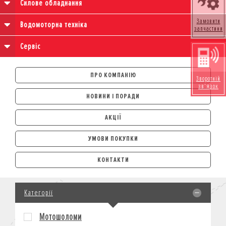
Силове обладнання
Замовити
Водомоторна техніка
запчастини
Сервіс
ПРО КОМПАНІЮ
Зворотній
зв'язок
НОВИНИ І ПОРАДИ
АКЦІЇ
УМОВИ ПОКУПКИ
АВТОМОБІЛІ
КОНТАКТИ
ЛІЗИНГ
КРЕДИТ
Категорії
СТРАХУВАННЯ
КОРПОРАТИВНИМ КЛІЄНТАМ
Мотошоломи
МОТОЦИКЛИ