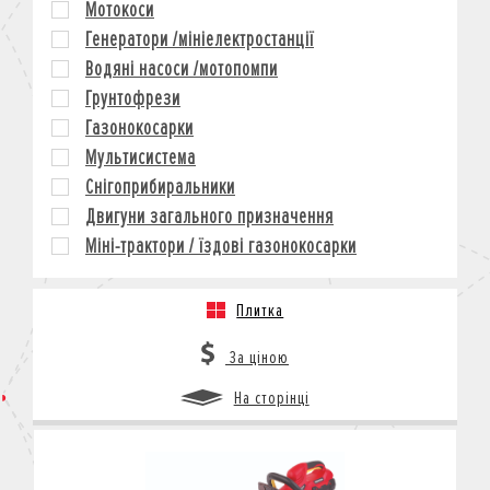
Мотокоси
КРЕДИТ
Генератори /мініелектростанції
СТРАХУВАННЯ
Водяні насоси /мотопомпи
КОРПОРАТИВНИМ КЛІЄНТАМ
Грунтофрези
Газонокосарки
Мультисистема
Снігоприбиральники
Двигуни загального призначення
Міні-трактори / їздові газонокосарки
Плитка
За ціною
На сторінці