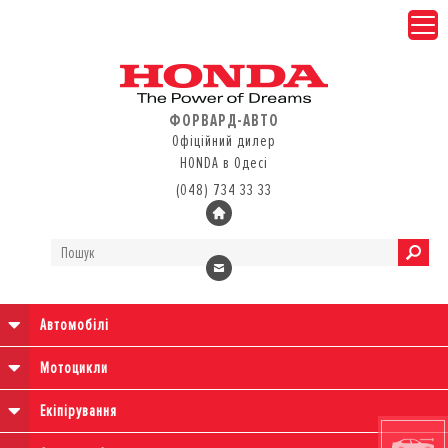
ФОРВАРД-АВТО
Офіційний дилер
HONDA в Одесі
(048) 734 33 33
Автомобілі
Мотоцикли
Екіпірування