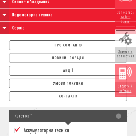
Силове обладнання
Записатись
Водомоторна техніка
на Тест
Драйв
Сервіс
ПРО КОМПАНІЮ
Замовити
запчастини
НОВИНИ І ПОРАДИ
АКЦІЇ
УМОВИ ПОКУПКИ
Зворотній
зв'язок
АВТОМОБІЛІ
КОНТАКТИ
ЛІЗИНГ
КРЕДИТ
Категорії
СТРАХУВАННЯ
КОРПОРАТИВНИМ КЛІЄНТАМ
Аккумуляторна техніка
МОТОЦИКЛИ