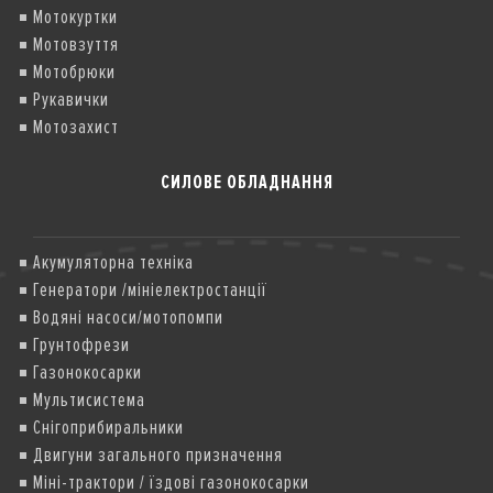
Мотокуртки
Мотовзуття
Мотобрюки
Рукавички
Мотозахист
СИЛОВЕ ОБЛАДНАННЯ
Акумуляторна техніка
Генератори /мініелектростанції
Водяні насоси/мотопомпи
Грунтофрези
Газонокосарки
Мультисистема
Снігоприбиральники
Двигуни загального призначення
Міні-трактори / їздові газонокосарки