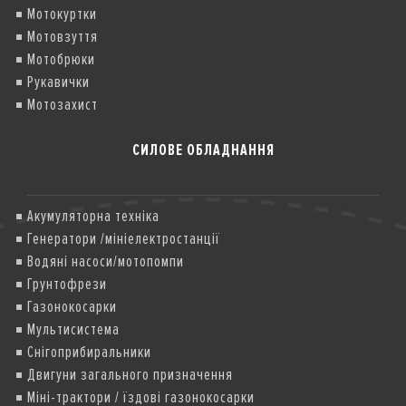
Мотокуртки
Мотовзуття
Мотобрюки
Рукавички
Мотозахист
СИЛОВЕ ОБЛАДНАННЯ
Акумуляторна техніка
Генератори /мініелектростанції
Водяні насоси/мотопомпи
Грунтофрези
Газонокосарки
Мультисистема
Снігоприбиральники
Двигуни загального призначення
Міні-трактори / їздові газонокосарки