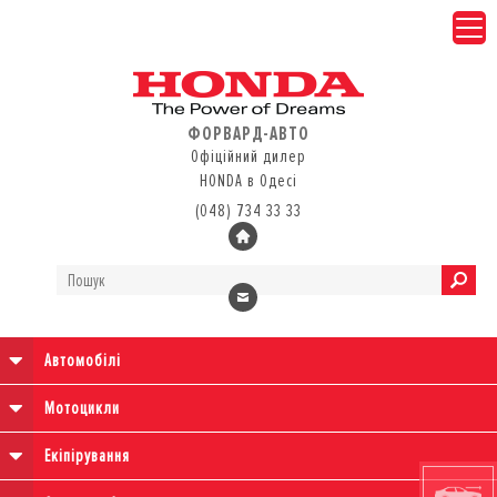
ФОРВАРД-АВТО
Офіційний дилер
HONDA в Одесі
(048) 734 33 33
Автомобілі
Мотоцикли
Екіпірування