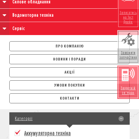
Силове обладнання
Записатись
Водомоторна техніка
на Тест
Драйв
Сервіс
ПРО КОМПАНІЮ
Замовити
запчастини
НОВИНИ І ПОРАДИ
АКЦІЇ
УМОВИ ПОКУПКИ
Зворотній
зв'язок
АВТОМОБІЛІ
КОНТАКТИ
ЛІЗИНГ
КРЕДИТ
Категорії
СТРАХУВАННЯ
КОРПОРАТИВНИМ КЛІЄНТАМ
Аккумуляторна техніка
МОТОЦИКЛИ