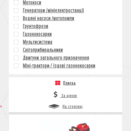
Мотокоси
КРЕДИТ
Генератори /мініелектростанції
СТРАХУВАННЯ
Водяні насоси /мотопомпи
КОРПОРАТИВНИМ КЛІЄНТАМ
Грунтофрези
Газонокосарки
Мультисистема
Снігоприбиральники
Двигуни загального призначення
Міні-трактори / їздові газонокосарки
Плитка
За ціною
На сторінці