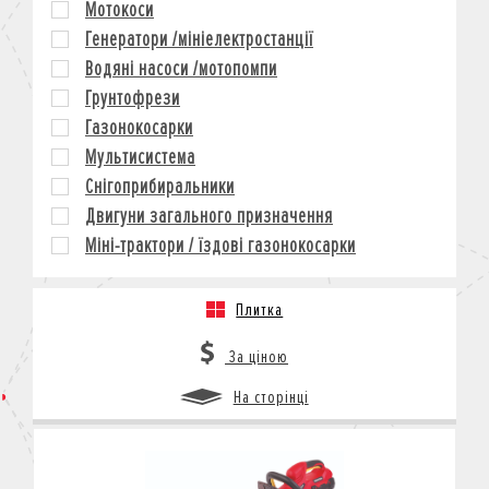
Мотокоси
КРЕДИТ
Генератори /мініелектростанції
СТРАХУВАННЯ
Водяні насоси /мотопомпи
КОРПОРАТИВНИМ КЛІЄНТАМ
Грунтофрези
Газонокосарки
Мультисистема
Снігоприбиральники
Двигуни загального призначення
Міні-трактори / їздові газонокосарки
Плитка
За ціною
На сторінці