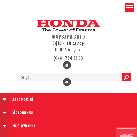
ФОРВАРД-АВТО
Офіційний дилер
HONDA в Одесі
(048) 734 33 33
Автомобілі
Мотоцикли
Екіпірування