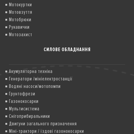
Мотокуртки
Мотовзуття
Мотобрюки
Рукавички
Мотозахист
СИЛОВЕ ОБЛАДНАННЯ
Акумуляторна техніка
Генератори /мініелектростанції
Водяні насоси/мотопомпи
Грунтофрези
Газонокосарки
Мультисистема
Снігоприбиральники
Двигуни загального призначення
Міні-трактори / їздові газонокосарки