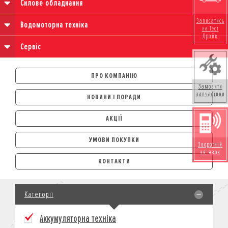
Силове обладнання
Записатись
Водомоторна техніка
на Тест
Драйв
Сервіс
ПРО КОМПАНІЮ
Замовити
запчастини
НОВИНИ І ПОРАДИ
АКЦІЇ
УМОВИ ПОКУПКИ
Зворотній
зв'язок
АВТОМОБІЛІ
КОНТАКТИ
ЛІЗИНГ
КРЕДИТ
Категорії
СТРАХУВАННЯ
КОРПОРАТИВНИМ КЛІЄНТАМ
Аккумуляторна техніка
МОТОЦИКЛИ