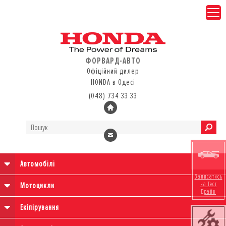
ФОРВАРД-АВТО
Офіційний дилер
HONDA в Одесі
(048) 734 33 33
Автомобілі
Записатись
на Тест
Мотоцикли
Драйв
Екіпірування