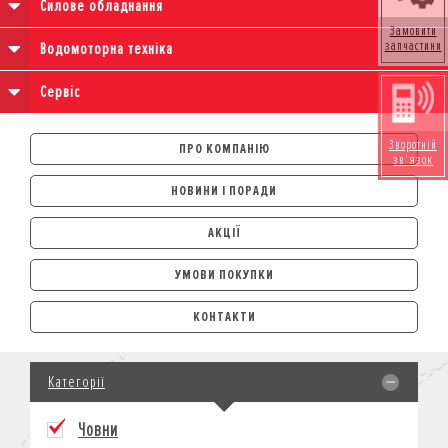
Силове обладнання
Замовити
запчастини
Водомоторна техніка
Сервіс
Зворотній
ПРО КОМПАНІЮ
зв'язок
НОВИНИ І ПОРАДИ
АКЦІЇ
УМОВИ ПОКУПКИ
АВТОМОБІЛІ
КОНТАКТИ
ЛІЗИНГ
КРЕДИТ
Категорії
СТРАХУВАННЯ
КОРПОРАТИВНИМ КЛІЄНТАМ
Човни
МОТОЦИКЛИ