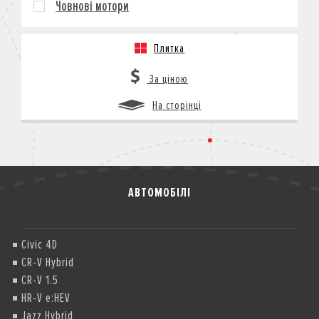
Човнові мотори
КРЕДИТ
СТРАХУВАННЯ
Плитка
КОРПОРАТИВНИМ КЛІЄНТАМ
За ціною
На сторінці
АВТОМОБІЛІ
Civic 4D
CR-V Hybrid
CR-V 1.5
HR-V e:HEV
Jazz Hybrid