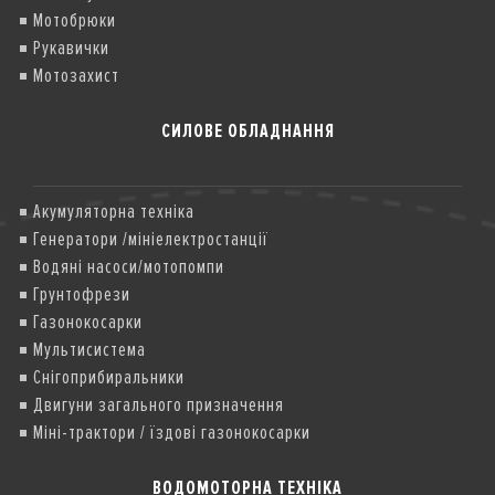
Мотобрюки
Рукавички
Мотозахист
СИЛОВЕ ОБЛАДНАННЯ
Акумуляторна техніка
Генератори /мініелектростанції
Водяні насоси/мотопомпи
Грунтофрези
Газонокосарки
Мультисистема
Снігоприбиральники
Двигуни загального призначення
Міні-трактори / їздові газонокосарки
ВОДОМОТОРНА ТЕХНІКА