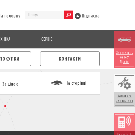
На головну
Підписка
ХНІКА
СЕРВІС
Записатись
на Тест
ПОКУПКИ
КОНТАКТИ
Драйв
На сторінці
За ціною
Замовити
запчастини
М