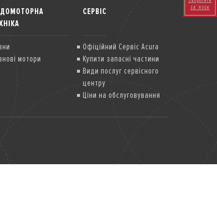
Зворотній
зв'язок
ОДОМОТОРНА
СЕРВІС
ХНІКА
вни
Офіційний Сервіс Acura
внові мотори
Купити запасні частини
Види послуг сервісного
центру
Ціни на обслуговування
Передзакупівельна
діагностика
Спеціальні сервісні
компанії
Гарантія