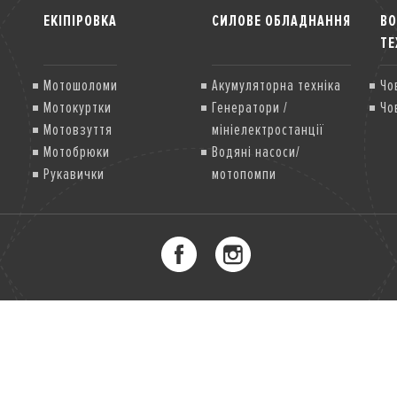
ЕКІПІРОВКА
СИЛОВЕ ОБЛАДНАННЯ
В
ТЕ
Мотошоломи
Акумуляторна техніка
Чо
Мотокуртки
Генератори /
Чо
Мотовзуття
мініелектростанції
Мотобрюки
Водяні насоси/
Рукавички
мотопомпи
Мотозахист
Грунтофрези
Газонокосарки
Мультисистема
Снігоприбиральники
Двигуни загального
призначення
Міні-трактори / їздові
газонокосарки