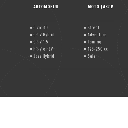
АВТОМОБІЛІ
МОТОЦИКЛИ
Civic 4D
Street
CR-V Hybrid
Adventure
CR-V 1.5
Touring
HR-V e:HEV
125-250 cc
Jazz Hybrid
Sale
Jazz Hybrid Crosstar
Jazz Hybrid Crosstar (2)