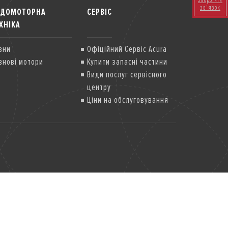
Зворотній
зв'язок
ОДОМОТОРНА
СЕРВІС
ХНІКА
вни
Офіційний Сервіс Acura
внові мотори
Купити запасні частини
Види послуг сервісного
центру
Ціни на обслуговування
Передзакупівельна
діагностика
Спеціальні сервісні
компанії
Гарантія