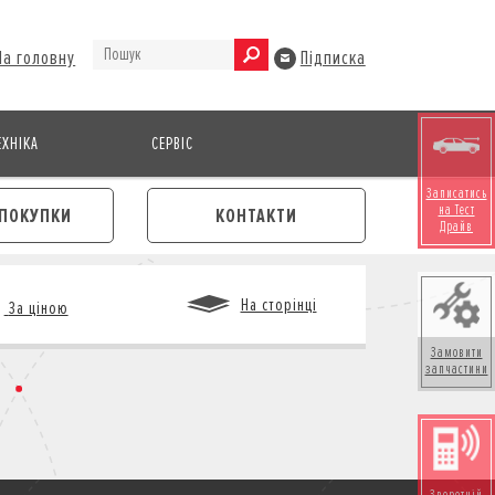
На головну
Підписка
ХНІКА
СЕРВІС
Записатись
на Тест
ПОКУПКИ
КОНТАКТИ
Драйв
На сторінці
За ціною
Замовити
запчастини
М