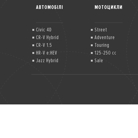
АВТОМОБІЛІ
МОТОЦИКЛИ
Civic 4D
Street
CR-V Hybrid
Adventure
CR-V 1.5
Touring
HR-V e:HEV
125-250 cc
Jazz Hybrid
Sale
Jazz Hybrid Crosstar
Jazz Hybrid Crosstar (2)