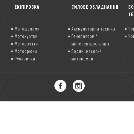
ЕКІПІРОВКА
СИЛОВЕ ОБЛАДНАННЯ
В
ТЕ
Мотошоломи
Акумуляторна техніка
Чо
Мотокуртки
Генератори /
Чо
Мотовзуття
мініелектростанції
Мотобрюки
Водяні насоси/
Рукавички
мотопомпи
Мотозахист
Грунтофрези
Газонокосарки
Мультисистема
Снігоприбиральники
Двигуни загального
призначення
Міні-трактори / їздові
газонокосарки