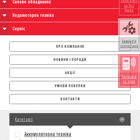
Записатись
Силове обладнання
на Тест
Драйв
Водомоторна техніка
Сервіс
Замовити
запчастини
ПРО КОМПАНІЮ
НОВИНИ І ПОРАДИ
АКЦІЇ
Зворотній
зв'язок
УМОВИ ПОКУПКИ
АВТОМОБІЛІ
КОНТАКТИ
ЛІЗИНГ
КРЕДИТ
Категорії
СТРАХУВАННЯ
КОРПОРАТИВНИМ КЛІЄНТАМ
Аккумуляторна техніка
МОТОЦИКЛИ