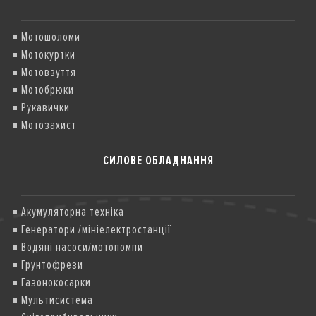
Мотошоломи
Мотокуртки
Мотовзуття
Мотобрюки
Рукавички
Мотозахист
СИЛОВЕ ОБЛАДНАННЯ
Акумуляторна техніка
Генератори /мініелектростанції
Водяні насоси/мотопомпи
Грунтофрези
Газонокосарки
Мультисистема