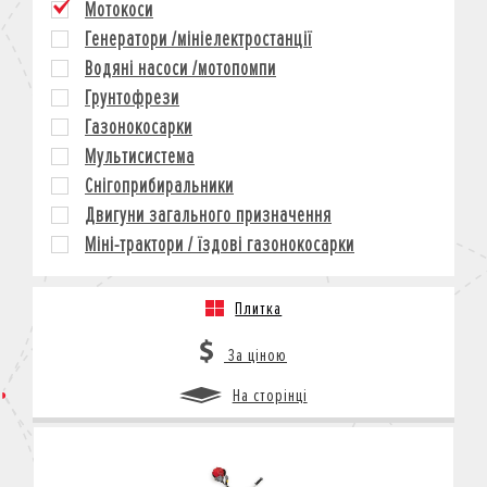
Мотокоси
КРЕДИТ
Генератори /мініелектростанції
СТРАХУВАННЯ
Водяні насоси /мотопомпи
КОРПОРАТИВНИМ КЛІЄНТАМ
Грунтофрези
Газонокосарки
Мультисистема
Снігоприбиральники
Двигуни загального призначення
Міні-трактори / їздові газонокосарки
Плитка
За ціною
На сторінці