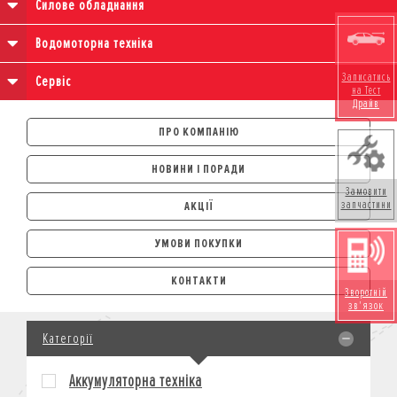
Силове обладнання
Водомоторна техніка
Записатись
Сервіс
на Тест
Драйв
ПРО КОМПАНІЮ
НОВИНИ І ПОРАДИ
Замовити
запчастини
АКЦІЇ
УМОВИ ПОКУПКИ
АВТОМОБІЛІ
КОНТАКТИ
Зворотній
ЛІЗИНГ
зв'язок
КРЕДИТ
Категорії
СТРАХУВАННЯ
КОРПОРАТИВНИМ КЛІЄНТАМ
Аккумуляторна техніка
МОТОЦИКЛИ