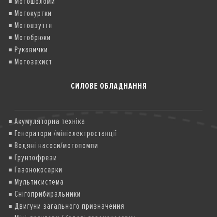
Мотошоломи
Мотокуртки
Мотовзуття
Мотобрюки
Рукавички
Мотозахист
СИЛОВЕ ОБЛАДНАННЯ
Акумуляторна техніка
Генератори /мініелектростанції
Водяні насоси/мотопомпи
Грунтофрези
Газонокосарки
Мультисистема
Снігоприбиральники
Двигуни загального призначення