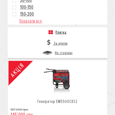
50-100
100-150
150-200
Показати все
Плитка
За ціною
На сторінці
Генератор EM5500CXS2
157’200 грн.
145’000 грн.