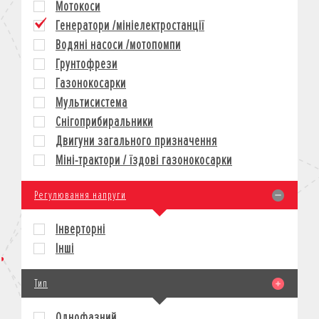
Мотокоси
КРЕДИТ
Генератори /мініелектростанції
СТРАХУВАННЯ
Водяні насоси /мотопомпи
КОРПОРАТИВНИМ КЛІЄНТАМ
Грунтофрези
Газонокосарки
Мультисистема
Снігоприбиральники
Двигуни загального призначення
Міні-трактори / їздові газонокосарки
Регулювання напруги
Інверторні
Інші
Тип
Однофазний