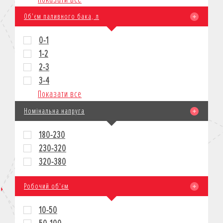
Об'єм паливного бака, л
0-1
1-2
2-3
3-4
Показати все
Номінальна напруга
180-230
230-320
320-380
Робочий об'єм
10-50