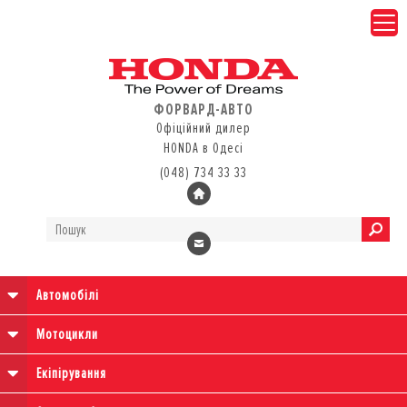
ФОРВАРД-АВТО
Офіційний дилер
HONDA в Одесі
(048) 734 33 33
Автомобілі
Мотоцикли
Екіпірування