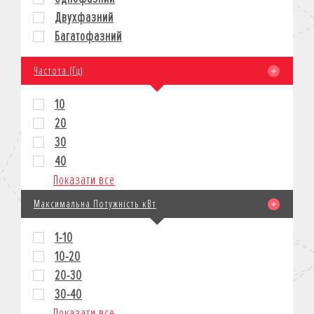
Двухфазний
Багатофазний
Частота (Гц)
10
20
30
40
Показати все
Максимальна Потужність кВт
1-10
10-20
20-30
30-40
Показати все