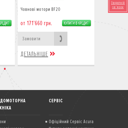
Зворотній
зв'язок
Човнові мотори BF20
от 171’660 грн.
Замовити
ДЕТАЛЬНІШЕ
ОДОМОТОРНА
СЕРВІС
ХНІКА
вни
Офіційний Сервіс Acura