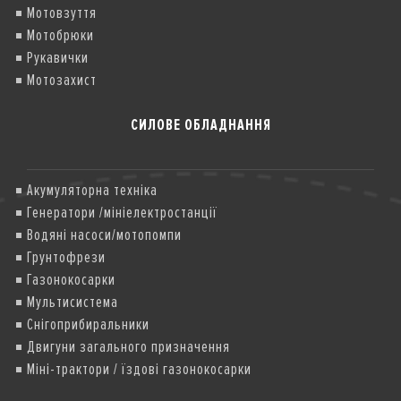
Мотовзуття
Мотобрюки
Рукавички
Мотозахист
СИЛОВЕ ОБЛАДНАННЯ
Акумуляторна техніка
Генератори /мініелектростанції
Водяні насоси/мотопомпи
Грунтофрези
Газонокосарки
Мультисистема
Снігоприбиральники
Двигуни загального призначення
Міні-трактори / їздові газонокосарки