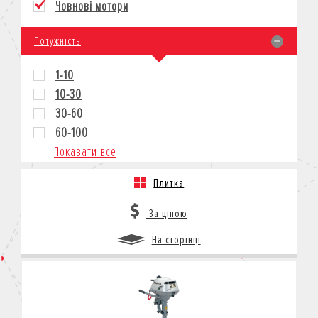
Човнові мотори
КРЕДИТ
СТРАХУВАННЯ
Потужність
КОРПОРАТИВНИМ КЛІЄНТАМ
1-10
10-30
30-60
60-100
Показати все
Плитка
За ціною
На сторінці