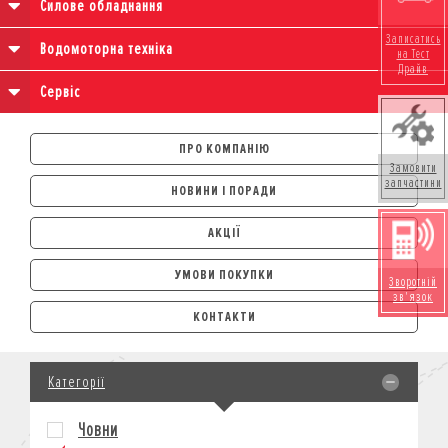
Силове обладнання
Записатись
Водомоторна техніка
на Тест
Драйв
Сервіс
ПРО КОМПАНІЮ
Замовити
запчастини
НОВИНИ І ПОРАДИ
АКЦІЇ
УМОВИ ПОКУПКИ
Зворотній
зв'язок
АВТОМОБІЛІ
КОНТАКТИ
ЛІЗИНГ
КРЕДИТ
Категорії
СТРАХУВАННЯ
КОРПОРАТИВНИМ КЛІЄНТАМ
Човни
МОТОЦИКЛИ