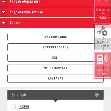
Силове обладнання
Записатись
Водомоторна техніка
на Тест
Драйв
Сервіс
ПРО КОМПАНІЮ
Замовити
запчастини
НОВИНИ І ПОРАДИ
АКЦІЇ
УМОВИ ПОКУПКИ
Зворотній
зв'язок
АВТОМОБІЛІ
КОНТАКТИ
ЛІЗИНГ
КРЕДИТ
Категорії
СТРАХУВАННЯ
КОРПОРАТИВНИМ КЛІЄНТАМ
Човни
МОТОЦИКЛИ