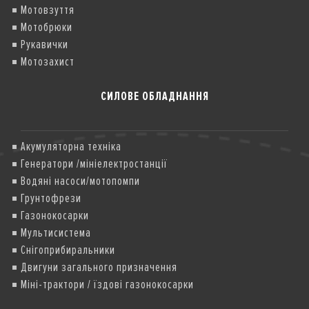
Мотовзуття
Мотобрюки
Рукавички
Мотозахист
СИЛОВЕ ОБЛАДНАННЯ
Акумуляторна техніка
Генератори /мініелектростанції
Водяні насоси/мотопомпи
Грунтофрези
Газонокосарки
Мультисистема
Снігоприбиральники
Двигуни загального призначення
Міні-трактори / їздові газонокосарки