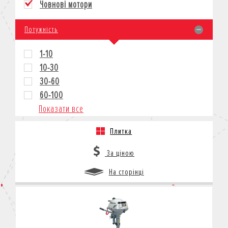
Човнові мотори
КРЕДИТ
СТРАХУВАННЯ
Потужність
КОРПОРАТИВНИМ КЛІЄНТАМ
1-10
10-30
30-60
60-100
Показати все
Плитка
За ціною
На сторінці