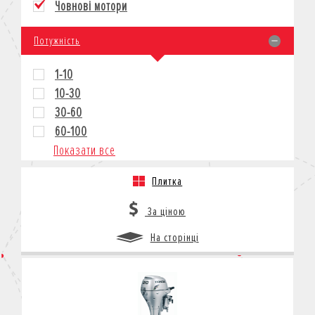
Човнові мотори
КРЕДИТ
СТРАХУВАННЯ
Потужність
КОРПОРАТИВНИМ КЛІЄНТАМ
1-10
10-30
30-60
60-100
Показати все
Плитка
За ціною
На сторінці