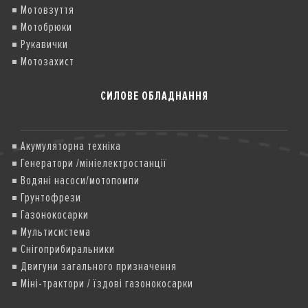
Мотовзуття
Мотобрюки
Рукавички
Мотозахист
СИЛОВЕ ОБЛАДНАННЯ
Акумуляторна техніка
Генератори /мініелектростанції
Водяні насоси/мотопомпи
Грунтофрези
Газонокосарки
Мультисистема
Снігоприбиральники
Двигуни загального призначення
Міні-трактори / їздові газонокосарки