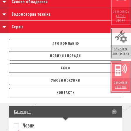
Силове обладнання
Записатись
Водомоторна техніка
на Тест
Драйв
Сервіс
ПРО КОМПАНІЮ
Замовити
запчастини
НОВИНИ І ПОРАДИ
АКЦІЇ
УМОВИ ПОКУПКИ
Зворотній
зв'язок
АВТОМОБІЛІ
КОНТАКТИ
ЛІЗИНГ
КРЕДИТ
Категорії
СТРАХУВАННЯ
КОРПОРАТИВНИМ КЛІЄНТАМ
Човни
МОТОЦИКЛИ