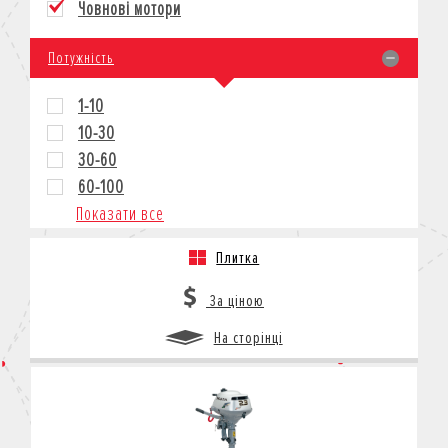
Човнові мотори
КРЕДИТ
СТРАХУВАННЯ
Потужність
КОРПОРАТИВНИМ КЛІЄНТАМ
1-10
10-30
30-60
60-100
Показати все
Плитка
За ціною
На сторінці