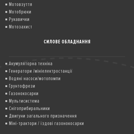
Мотовзуття
Мотобрюки
Рукавички
Мотозахист
СИЛОВЕ ОБЛАДНАННЯ
Акумуляторна техніка
Генератори /мініелектростанції
Водяні насоси/мотопомпи
Грунтофрези
Газонокосарки
Мультисистема
Снігоприбиральники
Двигуни загального призначення
Міні-трактори / їздові газонокосарки