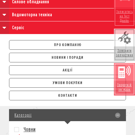
Силове обладнання
Записатись
Водомоторна техніка
на Тест
Драйв
Сервіс
ПРО КОМПАНІЮ
Замовити
запчастини
НОВИНИ І ПОРАДИ
АКЦІЇ
УМОВИ ПОКУПКИ
Зворотній
зв'язок
АВТОМОБІЛІ
КОНТАКТИ
ЛІЗИНГ
КРЕДИТ
Категорії
СТРАХУВАННЯ
КОРПОРАТИВНИМ КЛІЄНТАМ
Човни
МОТОЦИКЛИ