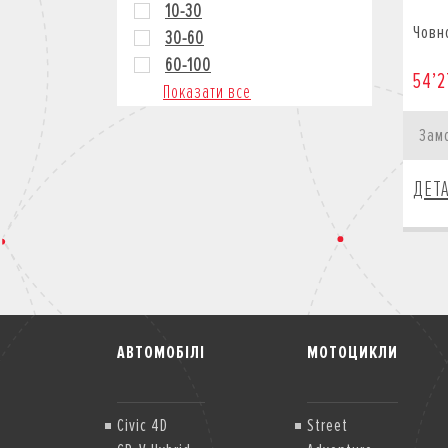
10-30
Човн
30-60
60-100
54’2
Показати все
Зам
ДЕТ
АВТОМОБІЛІ
МОТОЦИКЛИ
Civic 4D
Street