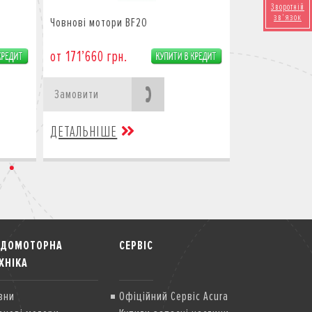
Зворотній
зв'язок
Човнові мотори BF20
от 171’660 грн.
Замовити
ДЕТАЛЬНІШЕ
ОДОМОТОРНА
СЕРВІС
ХНІКА
вни
Офіційний Сервіс Acura