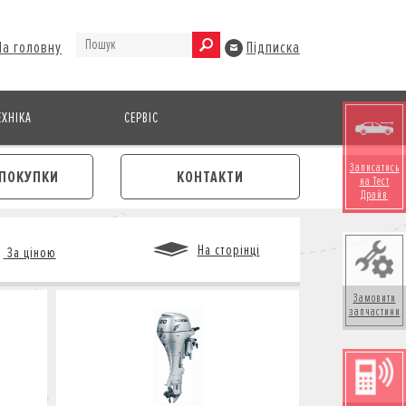
На головну
Підписка
ХНІКА
СЕРВІС
Записатись
ПОКУПКИ
КОНТАКТИ
на Тест
Драйв
На сторінці
За ціною
Замовити
запчастини
М