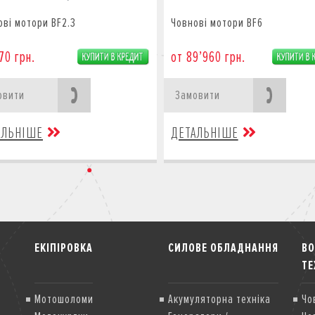
ові мотори BF2.3
Човнові мотори BF6
70 грн.
от 89’960 грн.
овити
Замовити
АЛЬНІШЕ
ДЕТАЛЬНІШЕ
ЕКІПІРОВКА
СИЛОВЕ ОБЛАДНАННЯ
В
ТЕ
Мотошоломи
Акумуляторна техніка
Чо