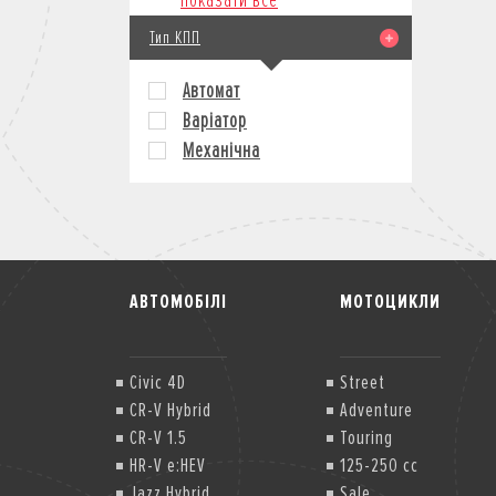
Показати все
Тип КПП
Автомат
Варіатор
Механічна
АВТОМОБІЛІ
МОТОЦИКЛИ
Civic 4D
Street
CR-V Hybrid
Adventure
CR-V 1.5
Touring
HR-V e:HEV
125-250 cc
Jazz Hybrid
Sale