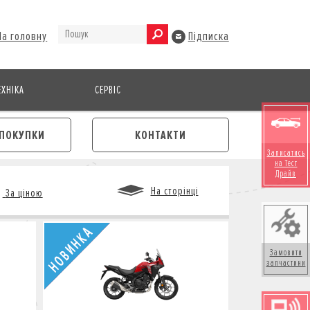
На головну
Підписка
ХНІКА
СЕРВІС
ПОКУПКИ
КОНТАКТИ
Записатись
на Тест
Драйв
На сторінці
За ціною
Замовити
М
запчастини