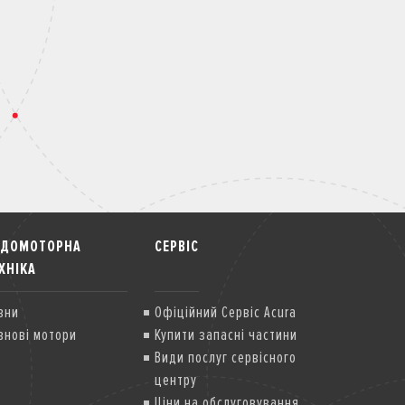
ОДОМОТОРНА
СЕРВІС
ХНІКА
вни
Офіційний Сервіс Acura
внові мотори
Купити запасні частини
Види послуг сервісного
центру
Ціни на обслуговування