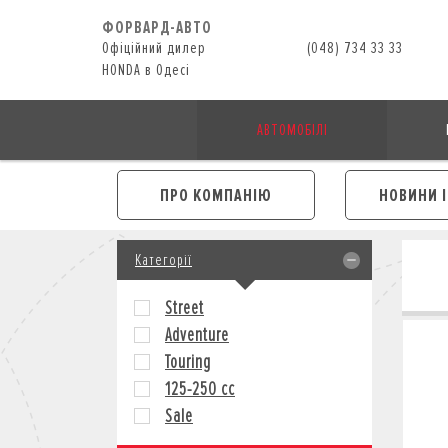
ФОРВАРД-АВТО
Офіційний дилер
(048) 734 33 33
HONDA в Одесі
АВТОМОБІЛІ
ПРО КОМПАНІЮ
НОВИНИ 
Категорії
Street
Adventure
Touring
125-250 cc
Sale