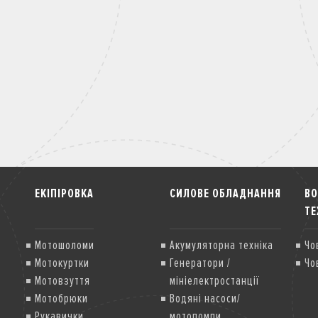
ЕКІПІРОВКА
СИЛОВЕ ОБЛАДНАННЯ
В
ТЕ
Мотошоломи
Акумуляторна техніка
Чо
Мотокуртки
Генератори /
Чо
Мотовзуття
мініелектростанції
Мотобрюки
Водяні насоси/
Рукавички
мотопомпи