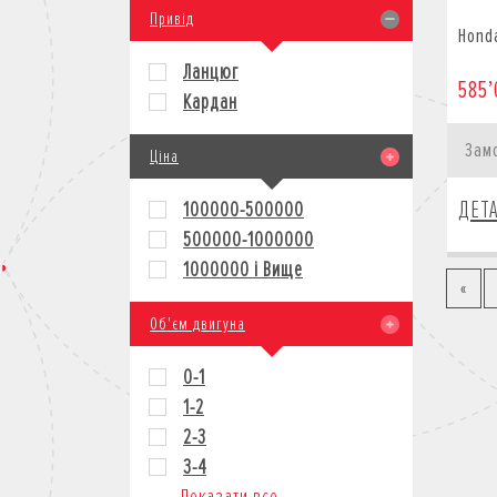
Привід
Hond
Ланцюг
585’
Кардан
Зам
Ціна
ДЕТ
100000-500000
500000-1000000
1000000 і Вище
«
Об'єм двигуна
0-1
1-2
2-3
3-4