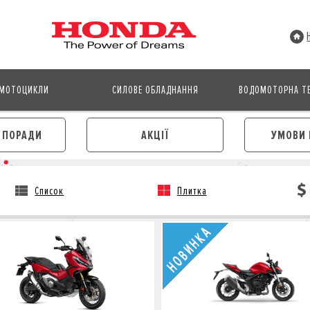
МОТОЦИКЛИ
СИЛОВЕ ОБЛАДНАННЯ
ВОДОМОТОРНА ТЕ
І ПОРАДИ
АКЦІЇ
УМОВИ 
Список
Плитка
АВТОМОБІЛІ
МОТОЦИКЛИ
ЛІЗИНГ
КРЕДИТ
КРЕДИТ
СТРАХУВАННЯ
СТРАХУВАННЯ
КОРПОРАТИВНИМ КЛІЄНТА
КОРПОРАТИВНИМ КЛІЄНТАМ