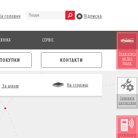
На головну
Підписка
ХНІКА
СЕРВІС
Записатись
на Тест
ПОКУПКИ
КОНТАКТИ
Драйв
На сторінці
За ціною
Замовити
запчастини
М