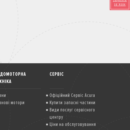
Зворотній
зв'язок
ОДОМОТОРНА
СЕРВІС
ХНІКА
вни
Офіційний Сервіс Acura
внові мотори
Купити запасні частини
Види послуг сервісного
центру
Ціни на обслуговування