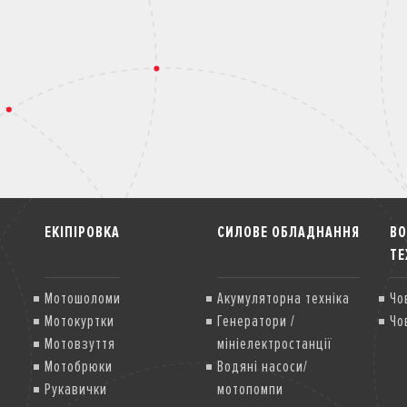
ЕКІПІРОВКА
СИЛОВЕ ОБЛАДНАННЯ
В
ТЕ
Мотошоломи
Акумуляторна техніка
Чо
Мотокуртки
Генератори /
Чо
Мотовзуття
мініелектростанції
Мотобрюки
Водяні насоси/
Рукавички
мотопомпи