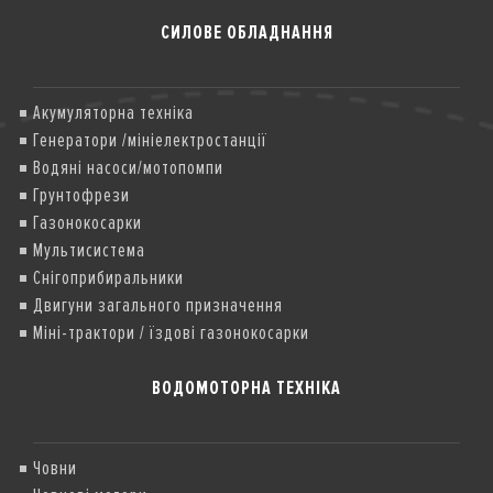
СИЛОВЕ ОБЛАДНАННЯ
Акумуляторна техніка
Генератори /мініелектростанції
Водяні насоси/мотопомпи
Грунтофрези
Газонокосарки
Мультисистема
Снігоприбиральники
Двигуни загального призначення
Міні-трактори / їздові газонокосарки
ВОДОМОТОРНА ТЕХНІКА
Човни