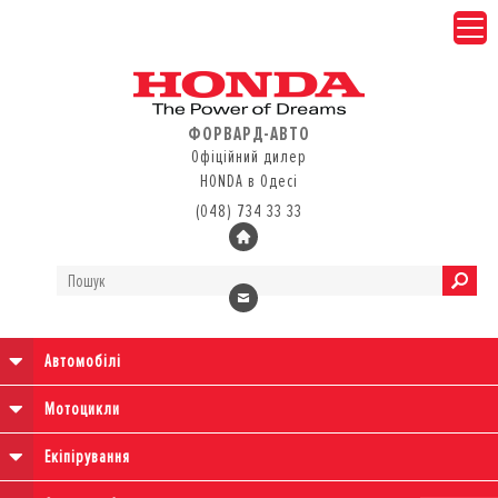
ФОРВАРД-АВТО
Офіційний дилер
HONDA в Одесі
(048) 734 33 33
Автомобілі
Мотоцикли
Екіпірування