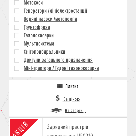
Мотокоси
КРЕДИТ
Генератори /мініелектростанції
СТРАХУВАННЯ
Водяні насоси /мотопомпи
КОРПОРАТИВНИМ КЛІЄНТАМ
Грунтофрези
Газонокосарки
Мультисистема
Снігоприбиральники
Двигуни загального призначення
Міні-трактори / їздові газонокосарки
Плитка
За ціною
На сторінці
Зарядний пристрій