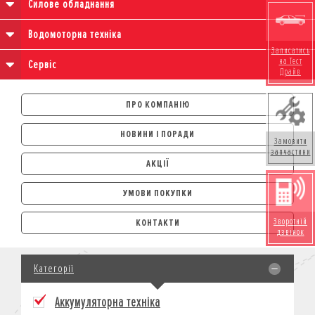
Силове обладнання
Водомоторна техніка
Записатись
на Тест
Сервіс
Драйв
ПРО КОМПАНІЮ
НОВИНИ І ПОРАДИ
Замовити
запчастини
АКЦІЇ
УМОВИ ПОКУПКИ
АВТОМОБІЛІ
Зворотній
КОНТАКТИ
дзвінок
ЛІЗИНГ
КРЕДИТ
Категорії
СТРАХУВАННЯ
КОРПОРАТИВНИМ КЛІЄНТАМ
Аккумуляторна техніка
МОТОЦИКЛИ