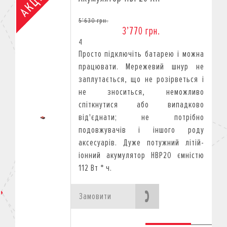
5’630 грн.
3’770 грн.
4
Просто підключіть батарею і можна
працювати. Мережевий шнур не
заплутається, що не розірветься і
не зноситься, неможливо
спіткнутися або випадково
від'єднати; не потрібно
подовжувачів і іншого роду
аксесуарів. Дуже потужний літій-
іонний акумулятор HBP20 ємністю
112 Вт * ч.
Замовити