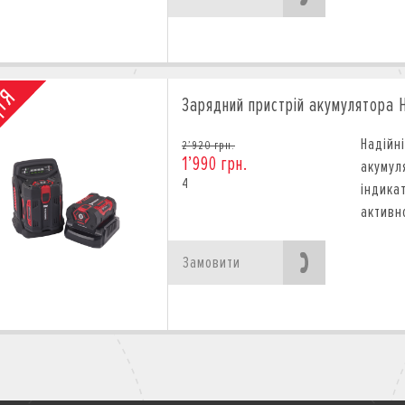
Зарядний пристрій акумулятора 
Надій
2’920 грн.
1’990 грн.
акуму
4
індика
активн
Замовити