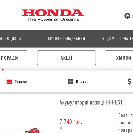
МОТОЦИКЛИ
СИЛОВЕ ОБЛАДНАННЯ
ВОДОМОТОРНА ТЕ
І ПОРАДИ
АКЦІЇ
УМОВИ 
Список
Плитка
АВТОМОБІЛІ
МОТОЦИКЛИ
ЛІЗИНГ
КРЕДИТ
Акумуляторні ножиці HHHE61
КРЕДИТ
СТРАХУВАННЯ
СТРАХУВАННЯ
КОРПОРАТИВНИМ КЛІЄНТА
Леза п
КОРПОРАТИВНИМ КЛІЄНТАМ
7’740 грн.
плавно
4
поверх