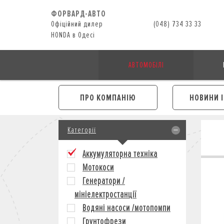
ФОРВАРД-АВТО
Офіційний дилер
(048) 734 33 33
HONDA в Одесі
АВТОМОБІЛІ
ПРО КОМПАНІЮ
НОВИНИ 
Категорії
Аккумуляторна техніка
Мотокоси
Генератори /
мініелектростанції
Водяні насоси /мотопомпи
Грунтофрези