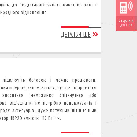
дить до бездоганній якості живої огорожі і
риродного відновлення.
Зворотній
дзвінок
ДЕТАЛЬНІШЕ
о підключіть батарею і можна працювати.
вий шнур не заплутається, що не розірветься
зноситься, неможливо спіткнутися або
ово від'єднати; не потрібно подовжувачів і
 роду аксесуарів. Дуже потужний літій-іонний
тор HBP20 ємністю 112 Вт * ч.