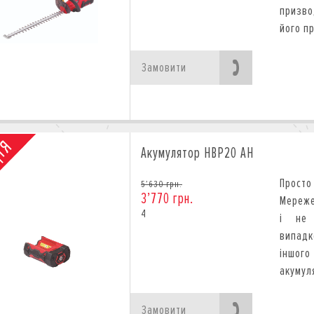
призво
його п
Замовити
Акумулятор HBP20 AH
Прост
5’630 грн.
3’770 грн.
Мереже
4
і не 
випадк
іншого
акумуля
Замовити