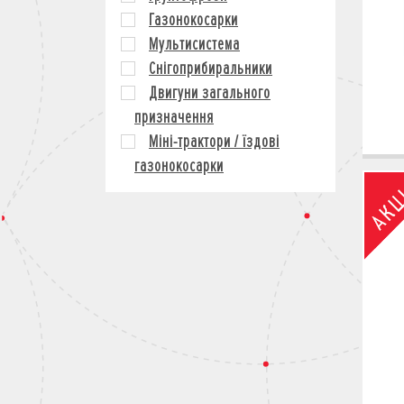
Газонокосарки
Мультисистема
Снігоприбиральники
Двигуни загального
призначення
Міні-трактори / їздові
газонокосарки