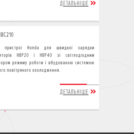
ДЕТАЛЬНІШЕ
HBC210
ні пристрої Honda для швидкої зарядки
ляторів HBP20 і HBP40 зі світлодіодним
тором режиму роботи і вбудованою системою
ого повітряного охолодження.
ДЕТАЛЬНІШЕ