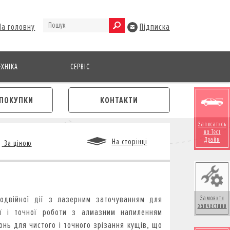
На головну
Підписка
ХНІКА
СЕРВІС
ПОКУПКИ
КОНТАКТИ
Записатись
на Тест
Драйв
На сторінці
За ціною
М
одвійної дії з лазерним заточуванням для
Замовити
запчастини
ї і точної роботи з алмазним напиленням
онь для чистого і точного зрізання кущів, що