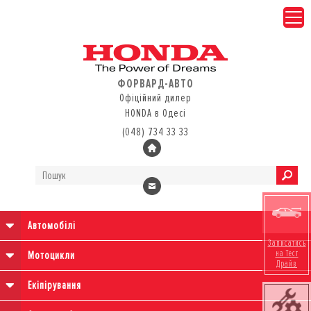
ФОРВАРД-АВТО
Офіційний дилер
HONDA в Одесі
(048) 734 33 33
Автомобілі
Записатись
на Тест
Мотоцикли
Драйв
Екіпірування