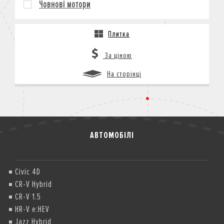
Човнові мотори
КРЕДИТ
СТРАХУВАННЯ
Плитка
КОРПОРАТИВНИМ КЛІЄНТАМ
За ціною
На сторінці
АВТОМОБІЛІ
Civic 4D
CR-V Hybrid
CR-V 1.5
HR-V e:HEV
Jazz Hybrid