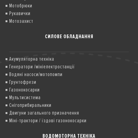
Мотобрюки
Рукавички
Мотозахист
СИЛОВЕ ОБЛАДНАННЯ
Акумуляторна техніка
Генератори /мініелектростанції
Водяні насоси/мотопомпи
Грунтофрези
Газонокосарки
Мультисистема
Снігоприбиральники
Двигуни загального призначення
Міні-трактори / їздові газонокосарки
ВОДОМОТОРНА ТЕХНІКА