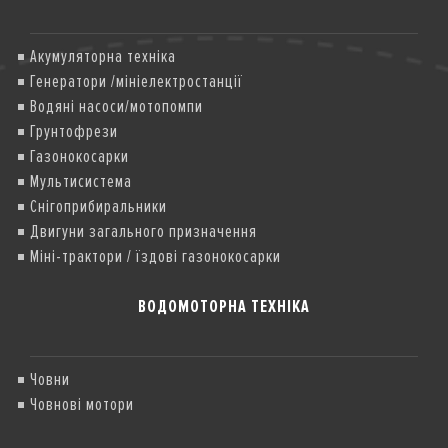
Акумуляторна техніка
Генератори /мініелектростанції
Водяні насоси/мотопомпи
Грунтофрези
Газонокосарки
Мультисистема
Снігоприбиральники
Двигуни загального призначення
Міні-трактори / їздові газонокосарки
ВОДОМОТОРНА ТЕХНІКА
Човни
Човнові мотори