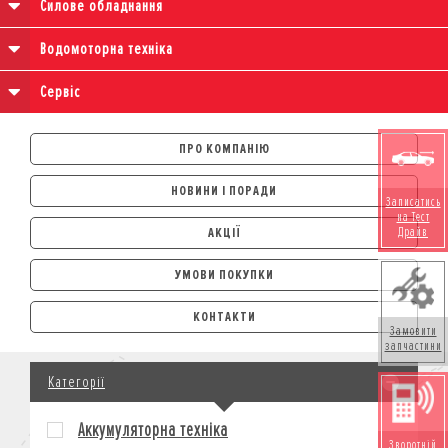
Силове обладнання
Водомоторна техніка
Сервіс
ПРО КОМПАНІЮ
НОВИНИ І ПОРАДИ
Записатись
на Тест
АКЦІЇ
Драйв
УМОВИ ПОКУПКИ
АВТОМОБІЛІ
КОНТАКТИ
Замовити
ЛІЗИНГ
запчастини
КРЕДИТ
Категорії
СТРАХУВАННЯ
КОРПОРАТИВНИМ КЛІЄНТАМ
Аккумуляторна техніка
МОТОЦИКЛИ
Зворотній