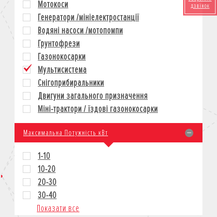
Мотокоси
дзвінок
КРЕДИТ
Генератори /мініелектростанції
СТРАХУВАННЯ
Водяні насоси /мотопомпи
КОРПОРАТИВНИМ КЛІЄНТАМ
Грунтофрези
Газонокосарки
Мультисистема
Снігоприбиральники
Двигуни загального призначення
Міні-трактори / їздові газонокосарки
Максимальна Потужність кВт
1-10
10-20
20-30
30-40
Показати все