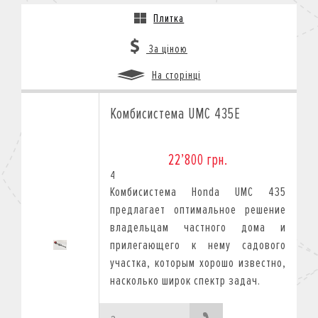
Плитка
За ціною
На сторінці
Комбисистема UMC 435E
22’800 грн.
4
Комбисистема Honda UMC 435
предлагает оптимальное решение
владельцам частного дома и
прилегающего к нему садового
участка, которым хорошо известно,
насколько широк спектр задач.