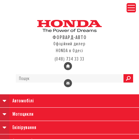
ФОРВАРД-АВТО
Офіційний дилер
HONDA в Одесі
(048) 734 33 33
Автомобілі
Мотоцикли
Екіпірування