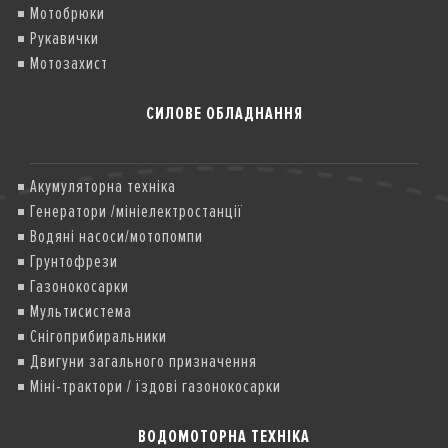
Мотобрюки
Рукавички
Мотозахист
СИЛОВЕ ОБЛАДНАННЯ
Акумуляторна техніка
Генератори /мініелектростанції
Водяні насоси/мотопомпи
Грунтофрези
Газонокосарки
Мультисистема
Снігоприбиральники
Двигуни загального призначення
Міні-трактори / їздові газонокосарки
ВОДОМОТОРНА ТЕХНІКА