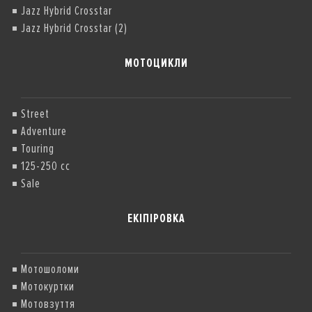
дистриб
’
ютора і до повного роз
Jazz Hybrid Crosstar
мотоциклів 2025 року виробництва.
Jazz Hybrid Crosstar (2)
МОТОЦИКЛИ
Street
Adventure
Touring
125-250 cc
Sale
ЕКІПІРОВКА
Мотошоломи
Мотокуртки
Мотовзуття