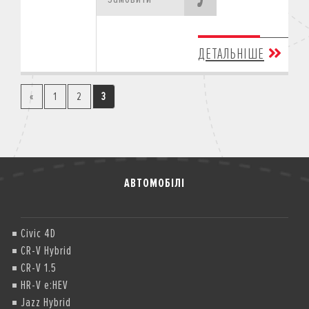
ДЕТАЛЬНІШЕ
«
1
2
3
АВТОМОБІЛІ
Civic 4D
CR-V Hybrid
CR-V 1.5
HR-V e:HEV
Jazz Hybrid
Акційні ціни діють на мотоцикли з