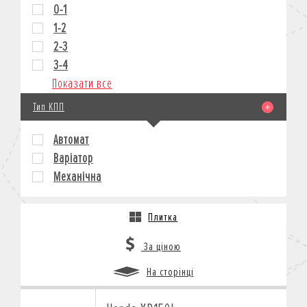
0-1
1-2
2-3
3-4
Показати все
Тип КПП
Автомат
Варіатор
Механічна
Плитка
За ціною
На сторінці