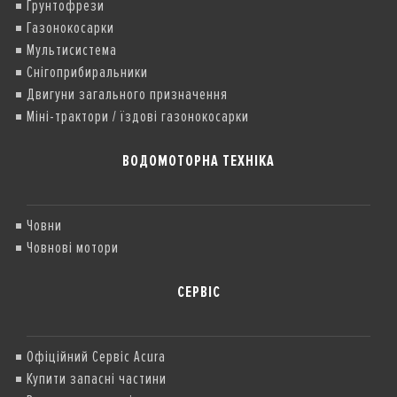
Грунтофрези
Газонокосарки
Мультисистема
Снігоприбиральники
Двигуни загального призначення
Міні-трактори / їздові газонокосарки
ВОДОМОТОРНА ТЕХНІКА
Човни
Човнові мотори
СЕРВІС
Офіційний Сервіс Acura
Купити запасні частини