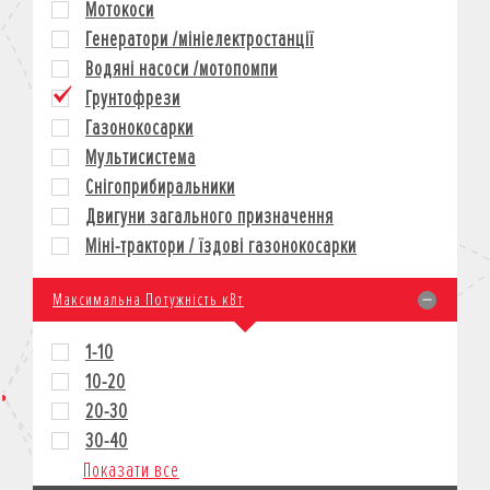
Мотокоси
КРЕДИТ
Генератори /мініелектростанції
СТРАХУВАННЯ
Водяні насоси /мотопомпи
КОРПОРАТИВНИМ КЛІЄНТАМ
Грунтофрези
Газонокосарки
Мультисистема
Снігоприбиральники
Двигуни загального призначення
Міні-трактори / їздові газонокосарки
Максимальна Потужність кВт
1-10
10-20
20-30
30-40
Показати все