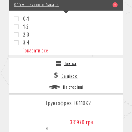
Об'єм паливного бака, л
0-1
1-2
2-3
3-4
Показати все
Плитка
За ціною
На сторінці
Грунтофрез FG110K2
33’970 грн.
4