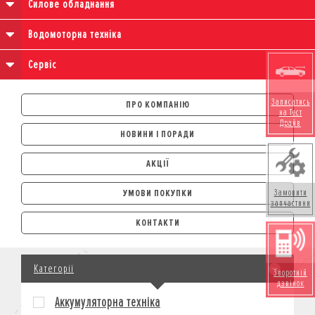
Силове обладнання
Водомоторна техніка
Сервіс
Записатись
ПРО КОМПАНІЮ
на Тест
Драйв
НОВИНИ І ПОРАДИ
АКЦІЇ
Замовити
УМОВИ ПОКУПКИ
запчастини
АВТОМОБІЛІ
КОНТАКТИ
ЛІЗИНГ
КРЕДИТ
Категорії
СТРАХУВАННЯ
Зворотній
дзвінок
КОРПОРАТИВНИМ КЛІЄНТАМ
Аккумуляторна техніка
МОТОЦИКЛИ