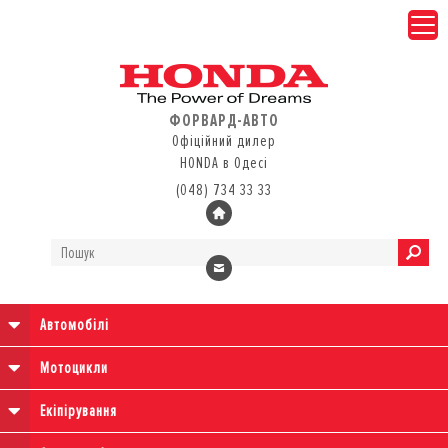
ФОРВАРД-АВТО
Офіційний дилер
HONDA в Одесі
(048) 734 33 33
Автомобілі
Мотоцикли
Екіпірування