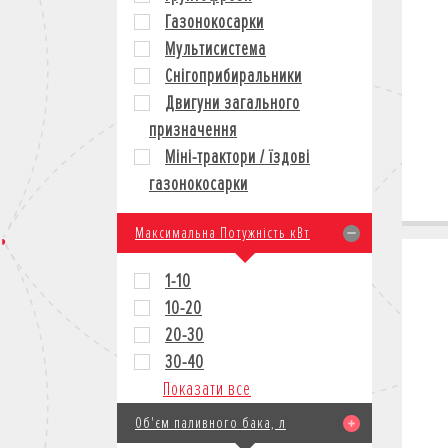
Газонокосарки
Мультисистема
Снігоприбиральники
Двигуни загального
призначення
Міні-трактори / їздові
газонокосарки
Максимальна Потужність кВт
1-10
10-20
20-30
30-40
Показати все
Об'єм паливного бака, л