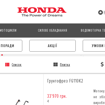
МОТОЦИКЛИ
СИЛОВЕ ОБЛАДНАННЯ
ВОДОМОТОРНА ТЕ
І ПОРАДИ
АКЦІЇ
УМОВИ 
Список
Плитка
АВТОМОБІЛІ
МОТОЦИКЛИ
ЛІЗИНГ
КРЕДИТ
Грунтофрез FG110K2
КРЕДИТ
СТРАХУВАННЯ
СТРАХУВАННЯ
КОРПОРАТИВНИМ КЛІЄНТА
Мотоку
КОРПОРАТИВНИМ КЛІЄНТАМ
33’970 грн.
не збі
4
вироб