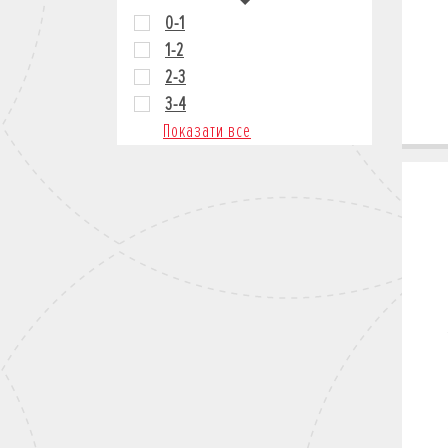
0-1
1-2
2-3
3-4
Показати все