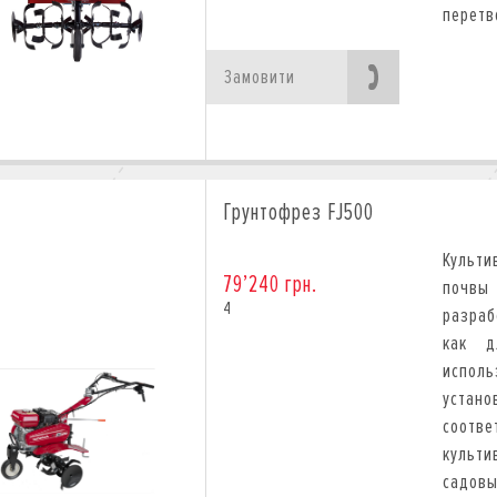
перетв
Замовити
Грунтофрез FJ500
Культи
79’240 грн.
почвы
4
разраб
как д
испол
устано
соотве
культ
садов