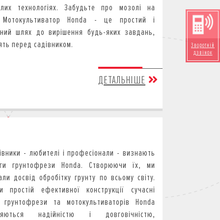
ілих технологіях.
Забудьте про мозолі на
! Мотокультиватор Honda - це простий і
ний шлях до вирішення будь-яких завдань,
ять перед садівником.
Зворотній
дзвінок
ДЕТАЛЬНІШЕ
дівники - любителі і професіонали - визнають
аги грунтофрези Honda. Створюючи їх, ми
али досвід обробітку грунту по всьому світу.
и простій ефективної конструкції сучасні
 грунтофрези та мотокультиваторів Honda
зняються надійністю і довговічністю,