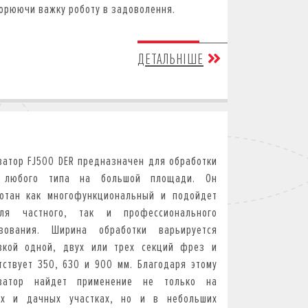
орюючи важку роботу в задоволення.
ДЕТАЛЬНІШЕ
ватор FJ500 DER предназначен для обработки
 любого типа на большой площади. Он
отан как многофункциональный и подойдет
ля частного, так и профессионального
ьзования. Ширина обработки варьируется
вкой одной, двух или трех секций фрез и
тствует 350, 630 и 900 мм. Благодаря этому
иватор найдет применение не только на
ых и дачных участках, но и в небольших