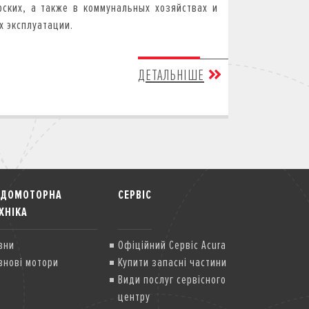
ских, а также в коммунальных хозяйствах и
х эксплуатации.
ДЕТАЛЬНІШЕ
ОДОМОТОРНА
СЕРВІС
ХНІКА
вни
Офіційний Сервіс Acura
внові мотори
Купити запасні частини
Види послуг сервісного
центру