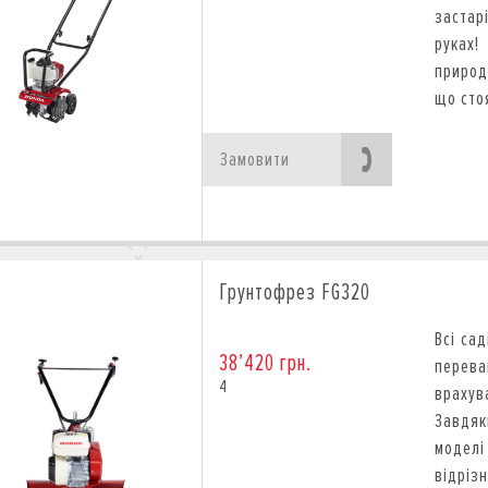
застар
руках
природ
що сто
Замовити
Грунтофрез FG320
Всі са
38’420 грн.
перев
4
врахув
Завдяк
моделі
відрі