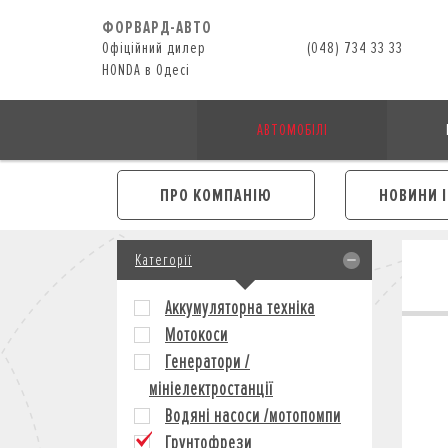
ФОРВАРД-АВТО
Офіційний дилер
(048) 734 33 33
HONDA в Одесі
АВТОМОБІЛІ
ПРО КОМПАНІЮ
НОВИНИ 
Категорії
Аккумуляторна техніка
Мотокоси
Генератори /
мініелектростанції
Водяні насоси /мотопомпи
Грунтофрези