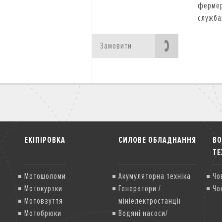
фермер
служба
Замовити
ЕКІПІРОВКА
СИЛОВЕ ОБЛАДНАННЯ
В
ТЕ
Мотошоломи
Акумуляторна техніка
Чо
Мотокуртки
Генератори /
Чо
Мотовзуття
мініелектростанції
Мотобрюки
Водяні насоси/