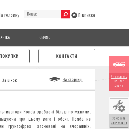
На головну
Підписка
ХНІКА
СЕРВІС
ПОКУПКИ
КОНТАКТИ
Записатись
На сторінці
За ціною
на Тест
Драйв
М
льтиватори Honda зроблені більш потужними,
льшуючи при цьому вага і обсяг.
Honda не
Замовити
запчастини
ляє грунтофрез, засновані на вчорашніх,