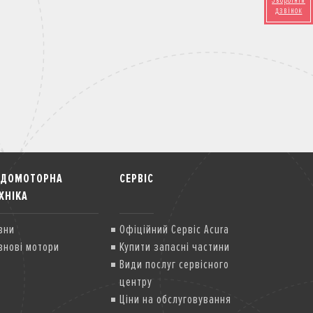
Зворотній
дзвінок
ОДОМОТОРНА
СЕРВІС
ХНІКА
вни
Офіційний Сервіс Acura
внові мотори
Купити запасні частини
Види послуг сервісного
центру
Ціни на обслуговування