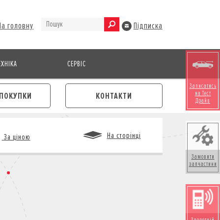
На головну
Підписка
ХНІКА
СЕРВІС
Записатись
на Тест
ПОКУПКИ
КОНТАКТИ
Драйв
На сторінці
За ціною
Замовити
запчастини
М