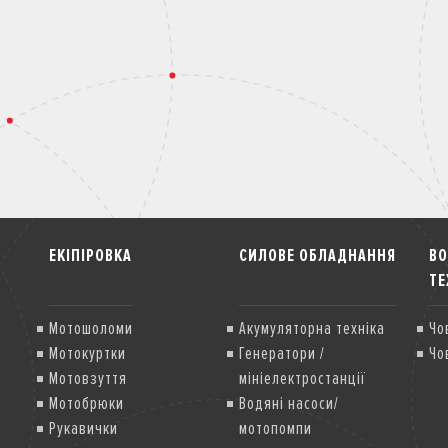
ЕКІПІРОВКА
СИЛОВЕ ОБЛАДНАННЯ
В
ТЕ
Мотошоломи
Акумуляторна техніка
Чо
Мотокуртки
Генератори /
Чо
Мотовзуття
мініелектростанції
Мотобрюки
Водяні насоси/
Рукавички
мотопомпи