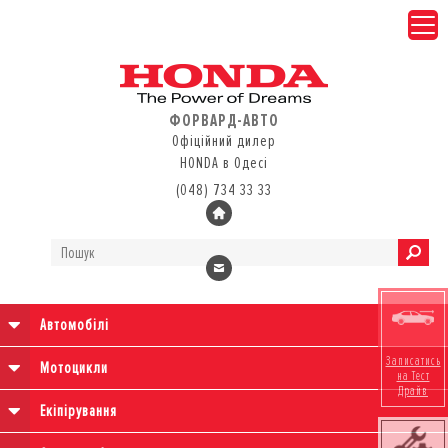
ФОРВАРД-АВТО
Офіційний дилер
HONDA в Одесі
(048) 734 33 33
Автомобілі
Записатись
Мотоцикли
на Тест
Драйв
Екіпірування