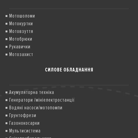
Мотошоломи
Мотокуртки
Мотовзуття
Мотобрюки
Рукавички
Мотозахист
СИЛОВЕ ОБЛАДНАННЯ
Акумуляторна техніка
Генератори /мініелектростанції
Водяні насоси/мотопомпи
Грунтофрези
Газонокосарки
Мультисистема