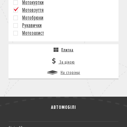
Мотокуртки
КРЕДИТ
Мотовзуття
СТРАХУВАННЯ
Мотобрюки
КОРПОРАТИВНИМ КЛІЄНТАМ
Рукавички
Мотозахист
Плитка
За ціною
На сторінці
АВТОМОБІЛІ