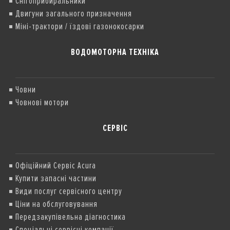
Снігоприбиральники
Двигуни загального призначення
Міні-трактори / їздові газонокосарки
ВОДОМОТОРНА ТЕХНІКА
Човни
Човнові мотори
СЕРВІС
Офіційний Сервіс Acura
Купити запасні частини
Види послуг сервісного центру
Ціни на обслуговування
Передзакупівельна діагностика
Спеціальні сервісні компанії