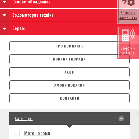
Силове обладнання
Замовити
Водомоторна техніка
запчастини
Сервіс
ПРО КОМПАНІЮ
Зворотній
дзвінок
НОВИНИ І ПОРАДИ
АКЦІЇ
УМОВИ ПОКУПКИ
АВТОМОБІЛІ
КОНТАКТИ
ЛІЗИНГ
КРЕДИТ
Категорії
СТРАХУВАННЯ
КОРПОРАТИВНИМ КЛІЄНТАМ
Мотошоломи
МОТОЦИКЛИ