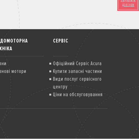
Зворотній
дзвінок
ОДОМОТОРНА
СЕРВІС
ХНІКА
вни
Офіційний Сервіс Acura
внові мотори
Купити запасні частини
Види послуг сервісного
центру
Ціни на обслуговування
Передзакупівельна
діагностика
Спеціальні сервісні
компанії
Гарантія