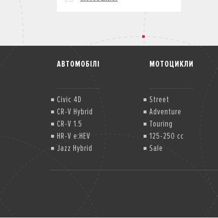
АВТОМОБІЛІ
МОТОЦИКЛИ
Civic 4D
Street
CR-V Hybrid
Adventure
CR-V 1.5
Touring
HR-V e:HEV
125-250 cc
Jazz Hybrid
Sale
Jazz Hybrid Crosstar
Jazz Hybrid Crosstar (2)