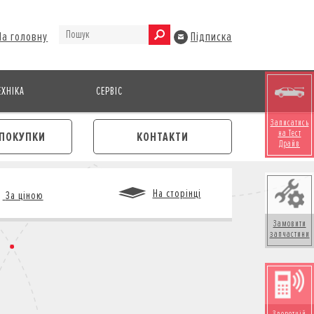
На головну
Підписка
ХНІКА
СЕРВІС
Записатись
на Тест
ПОКУПКИ
КОНТАКТИ
Драйв
На сторінці
За ціною
Замовити
запчастини
М