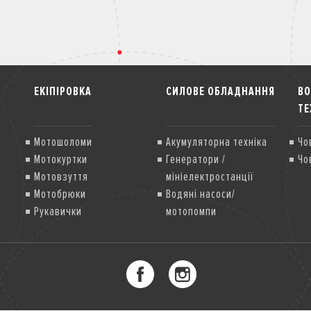
ЕКІПІРОВКА
СИЛОВЕ ОБЛАДНАННЯ
В
ТЕ
Мотошоломи
Акумуляторна техніка
Чо
Мотокуртки
Генератори /
Чо
Мотовзуття
мініелектростанції
Мотобрюки
Водяні насоси/
Рукавички
мотопомпи
Мотозахист
Грунтофрези
Газонокосарки
Мультисистема
Снігоприбиральники
Двигуни загального