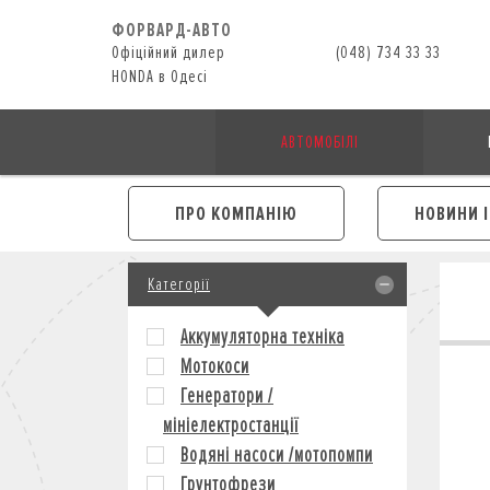
ФОРВАРД-АВТО
Офіційний дилер
(048) 734 33 33
HONDA в Одесі
АВТОМОБІЛІ
ПРО КОМПАНІЮ
НОВИНИ 
Категорії
Аккумуляторна техніка
Мотокоси
Генератори /
мініелектростанції
Водяні насоси /мотопомпи
Грунтофрези