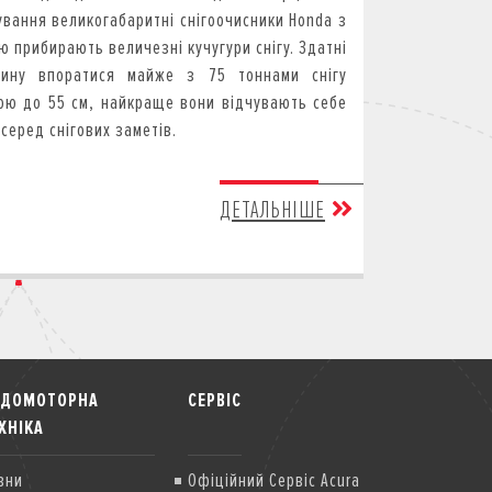
ування великогабаритні снігоочисники Honda з
ю прибирають величезні кучугури снігу. Здатні
дину впоратися майже з 75 тоннами снігу
ою до 55 см, найкраще вони відчувають себе
серед снігових заметів.
ДЕТАЛЬНІШЕ
ОДОМОТОРНА
СЕРВІС
ХНІКА
вни
Офіційний Сервіс Acura