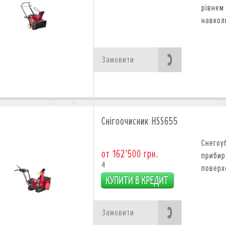
рівнем
навкол
Замовити
Снігоочисник HSS655
Снего
от 162’500 грн.
прибир
4
поверх
Замовити