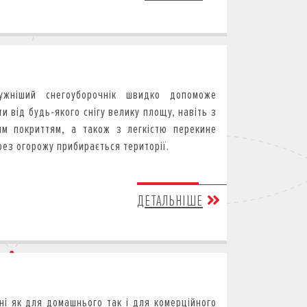
тужніший снегоуборочнік швидко допоможе
и від будь-якого снігу велику площу, навіть з
им покриттям, а також з легкістю перекине
рез огорожу прибирається території.
ДЕТАЛЬНІШЕ
ні як для домашнього так і для комерційного