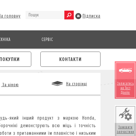
На головну
Підписка
ХНІКА
СЕРВІС
ПОКУПКИ
КОНТАКТИ
На сторінці
Записатись
За ціною
на Тест
Драйв
М
будь-який інший продукт з маркою Honda,
борочнікі демонструють всю міць і точність
Замовити
запчастини
роботи з притаманними їм плавністю і низьким