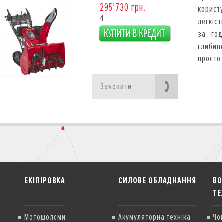
295’730 грн.
корист
4
легкіст
за го
глибин
просто 
Замовити
ЕКІПІРОВКА
СИЛОВЕ ОБЛАДНАННЯ
В
ТЕ
Мотошоломи
Акумуляторна техніка
Чо