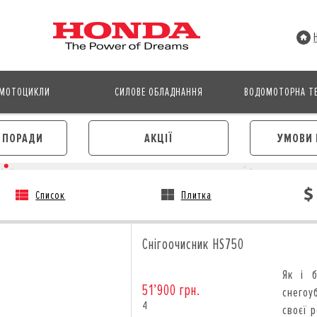
МОТОЦИКЛИ
СИЛОВЕ ОБЛАДНАННЯ
ВОДОМОТОРНА ТЕ
І ПОРАДИ
АКЦІЇ
УМОВИ 
Список
Плитка
АВТОМОБІЛІ
МОТОЦИКЛИ
ЛІЗИНГ
КРЕДИТ
Снігоочисник HS750
КРЕДИТ
СТРАХУВАННЯ
СТРАХУВАННЯ
КОРПОРАТИВНИМ КЛІЄНТА
Як і 
КОРПОРАТИВНИМ КЛІЄНТАМ
51’900 грн.
снегоу
4
своєї 