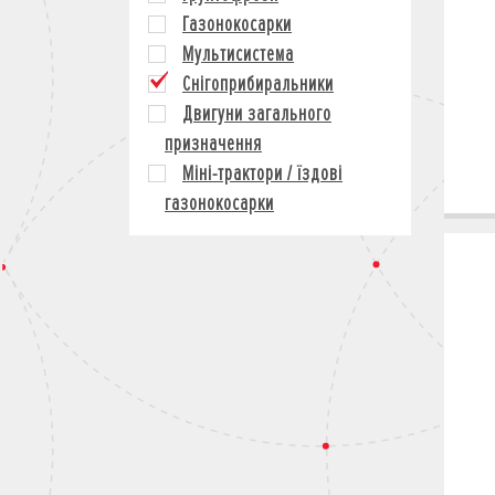
Газонокосарки
Мультисистема
Снігоприбиральники
Двигуни загального
призначення
Міні-трактори / їздові
газонокосарки