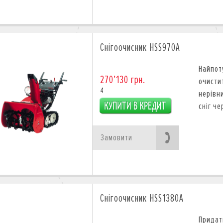
Снігоочисник HSS970A
Найпо
270’130 грн.
очистит
4
нерівн
сніг че
Замовити
Снігоочисник HSS1380A
Придат