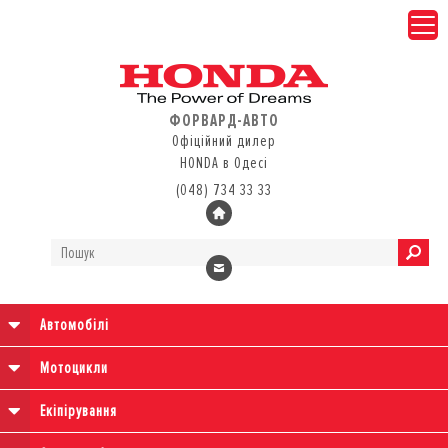
ФОРВАРД-АВТО
Офіційний дилер
HONDA в Одесі
(048) 734 33 33
Автомобілі
Мотоцикли
Екіпірування