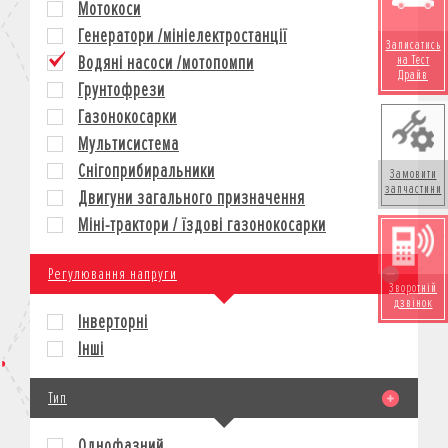
Мотокоси
КРЕДИТ
Генератори /мініелектростанції
Записатись
СТРАХУВАННЯ
Водяні насоси /мотопомпи
на Тест
КОРПОРАТИВНИМ КЛІЄНТАМ
Драйв
Грунтофрези
Газонокосарки
Мультисистема
Снігоприбиральники
Замовити
запчастини
Двигуни загального призначення
Міні-трактори / їздові газонокосарки
Регулювання напруги
Зворотній
дзвінок
Інверторні
Інші
Тип
Однофазний