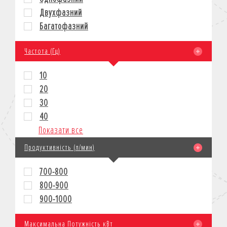
Двухфазний
Багатофазний
Частота (Гц)
10
20
30
40
Показати все
Продуктивність (л/мин)
700-800
800-900
900-1000
Максимальна Потужність кВт