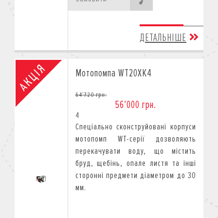
ДЕТАЛЬНІШЕ
Мотопомпа WT20XK4
64’720 грн.
56’000 грн.
4
Спеціально сконструйовані корпуси
мотопомп WT-серії дозволяють
перекачувати воду, що містить
бруд, щебінь, опале листя та інші
сторонні предмети діаметром до 30
мм.