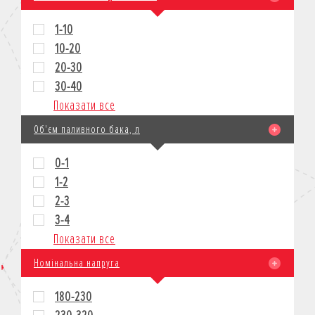
1-10
10-20
20-30
30-40
Показати все
Об'єм паливного бака, л
0-1
1-2
2-3
3-4
Показати все
Номінальна напруга
180-230