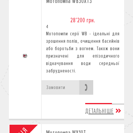
Мотопомпа WB30XT3
28’200 грн.
4
Мотопомпи серії WB - ідеальні для
зрошення полів, очищення басейнів
або боротьби з вогнем. Також вони
призначені для епізодичного
відкачування води середньої
забрудненості.
Замовити
ДЕТАЛЬНІШЕ
Мотопомпа WX10T