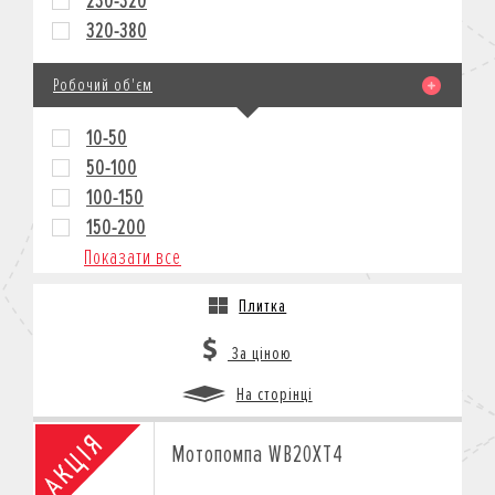
230-320
320-380
Робочий об'єм
10-50
50-100
100-150
150-200
Показати все
Плитка
За ціною
На сторінці
Мотопомпа WB20XT4