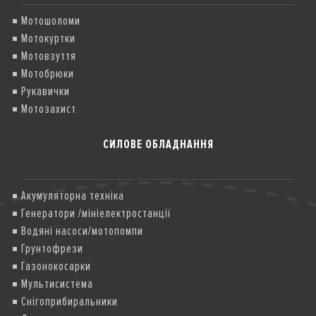
Мотошоломи
Мотокуртки
Мотовзуття
Мотобрюки
Рукавички
Мотозахист
СИЛОВЕ ОБЛАДНАННЯ
Акумуляторна техніка
Генератори /мініелектростанції
Водяні насоси/мотопомпи
Грунтофрези
Газонокосарки
Мультисистема
Снігоприбиральники