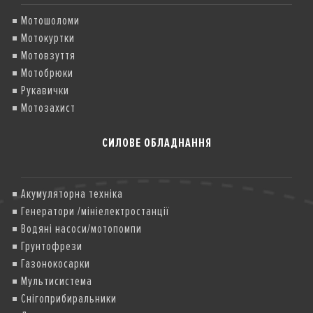
Мотошоломи
Мотокуртки
Мотовзуття
Мотобрюки
Рукавички
Мотозахист
СИЛОВЕ ОБЛАДНАННЯ
Акумуляторна техніка
Генератори /мініелектростанції
Водяні насоси/мотопомпи
Грунтофрези
Газонокосарки
Мультисистема
Снігоприбиральники