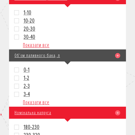
1-10
10-20
20-30
30-40
Показати все
Об'єм паливного бака, л
0-1
1-2
2-3
3-4
Показати все
Номінальна напруга
180-230