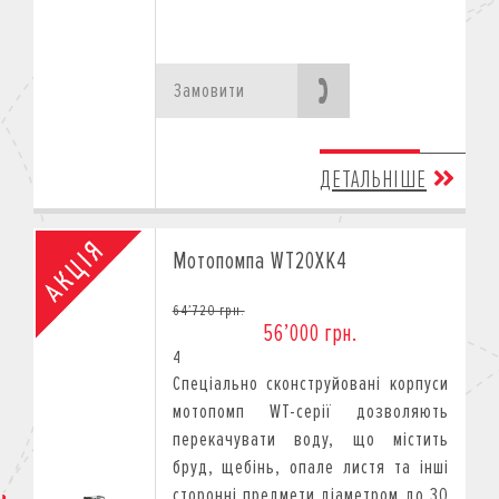
Замовити
ДЕТАЛЬНІШЕ
Мотопомпа WT20XK4
64’720 грн.
56’000 грн.
4
Спеціально сконструйовані корпуси
мотопомп WT-серії дозволяють
перекачувати воду, що містить
бруд, щебінь, опале листя та інші
сторонні предмети діаметром до 30