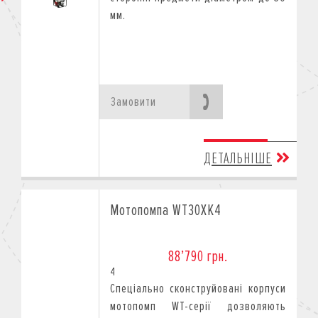
мм.
Замовити
ДЕТАЛЬНІШЕ
Мотопомпа WT30XK4
88’790 грн.
4
Спеціально сконструйовані корпуси
мотопомп WT-серії дозволяють