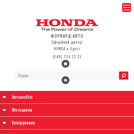
ФОРВАРД-АВТО
Офіційний дилер
HONDA в Одесі
(048) 734 33 33
Автомобілі
Мотоцикли
Екіпірування