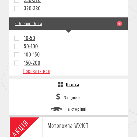
230-320
320-380
Робочий об'єм
10-50
50-100
100-150
150-200
Показати все
Плитка
За ціною
На сторінці
Мотопомпа WX10T