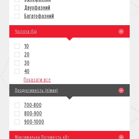
Двухфазний
Багатофазний
Частота (Гц)
10
20
30
40
Показати все
Продуктивність (л/мин)
700-800
800-900
900-1000
Максимальна Потужність кВт