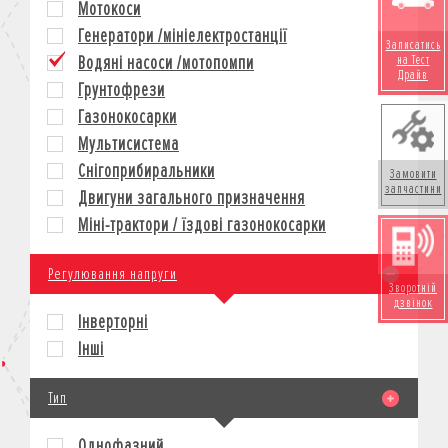
Мотокоси
КРЕДИТ
Генератори /мініелектростанції
Записатись
СТРАХУВАННЯ
Водяні насоси /мотопомпи
на Тест
КОРПОРАТИВНИМ КЛІЄНТАМ
Драйв
Грунтофрези
Газонокосарки
Мультисистема
Снігоприбиральники
Замовити
запчастини
Двигуни загального призначення
Міні-трактори / їздові газонокосарки
Регулювання напруги
Зворотній
дзвінок
Інверторні
Інші
Тип
Однофазний