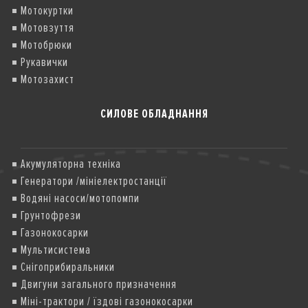
Мотокуртки
Мотовзуття
Мотобрюки
Рукавички
Мотозахист
СИЛОВЕ ОБЛАДНАННЯ
Акумуляторна техніка
Генератори /мініелектростанції
Водяні насоси/мотопомпи
Грунтофрези
Газонокосарки
Мультисистема
Снігоприбиральники
Двигуни загального призначення
Міні-трактори / їздові газонокосарки