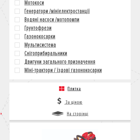
Мотокоси
КРЕДИТ
Генератори /мініелектростанції
СТРАХУВАННЯ
Водяні насоси /мотопомпи
КОРПОРАТИВНИМ КЛІЄНТАМ
Грунтофрези
Газонокосарки
Мультисистема
Снігоприбиральники
Двигуни загального призначення
Міні-трактори / їздові газонокосарки
Плитка
За ціною
На сторінці