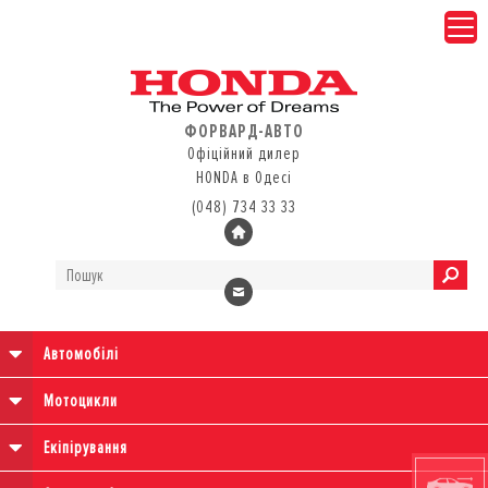
ФОРВАРД-АВТО
Офіційний дилер
HONDA в Одесі
(048) 734 33 33
Автомобілі
Мотоцикли
Екіпірування