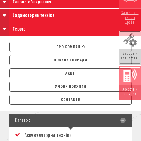
Силове обладнання
Записатись
Водомоторна техніка
на Тест
Драйв
Сервіс
ПРО КОМПАНІЮ
Замовити
запчастини
НОВИНИ І ПОРАДИ
АКЦІЇ
УМОВИ ПОКУПКИ
Зворотній
зв'язок
АВТОМОБІЛІ
КОНТАКТИ
ЛІЗИНГ
КРЕДИТ
Категорії
СТРАХУВАННЯ
КОРПОРАТИВНИМ КЛІЄНТАМ
Аккумуляторна техніка
МОТОЦИКЛИ