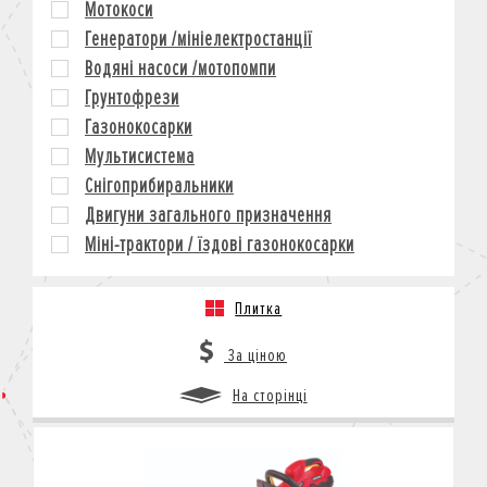
Мотокоси
КРЕДИТ
Генератори /мініелектростанції
СТРАХУВАННЯ
Водяні насоси /мотопомпи
КОРПОРАТИВНИМ КЛІЄНТАМ
Грунтофрези
Газонокосарки
Мультисистема
Снігоприбиральники
Двигуни загального призначення
Міні-трактори / їздові газонокосарки
Плитка
За ціною
На сторінці