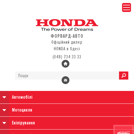
ФОРВАРД-АВТО
Офіційний дилер
HONDA в Одесі
(048) 734 33 33
Автомобілі
Мотоцикли
Екіпірування