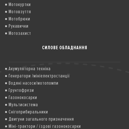
Мотокуртки
Мотовзуття
Мотобрюки
Рукавички
Мотозахист
СИЛОВЕ ОБЛАДНАННЯ
Акумуляторна техніка
Генератори /мініелектростанції
Водяні насоси/мотопомпи
Грунтофрези
Газонокосарки
Мультисистема
Снігоприбиральники
Двигуни загального призначення
Міні-трактори / їздові газонокосарки