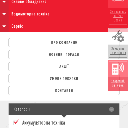
Силове обладнання
Записатись
Водомоторна техніка
на Тест
Драйв
Сервіс
ПРО КОМПАНІЮ
Замовити
запчастини
НОВИНИ І ПОРАДИ
АКЦІЇ
УМОВИ ПОКУПКИ
Зворотній
зв'язок
АВТОМОБІЛІ
КОНТАКТИ
ЛІЗИНГ
КРЕДИТ
Категорії
СТРАХУВАННЯ
КОРПОРАТИВНИМ КЛІЄНТАМ
Аккумуляторна техніка
МОТОЦИКЛИ