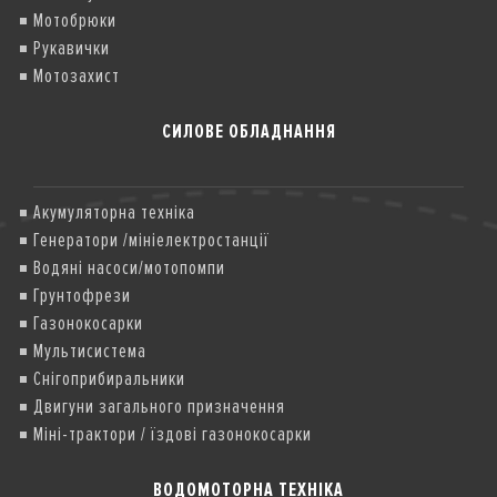
Мотобрюки
Рукавички
Мотозахист
СИЛОВЕ ОБЛАДНАННЯ
Акумуляторна техніка
Генератори /мініелектростанції
Водяні насоси/мотопомпи
Грунтофрези
Газонокосарки
Мультисистема
Снігоприбиральники
Двигуни загального призначення
Міні-трактори / їздові газонокосарки
ВОДОМОТОРНА ТЕХНІКА