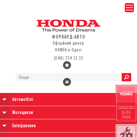
ФОРВАРД-АВТО
Офіційний дилер
HONDA в Одесі
(048) 734 33 33
Автомобілі
Записатись
на Тест
Мотоцикли
Драйв
Екіпірування