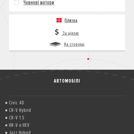
Човнові мотори
КРЕДИТ
СТРАХУВАННЯ
Плитка
КОРПОРАТИВНИМ КЛІЄНТАМ
За ціною
На сторінці
АВТОМОБІЛІ
Civic 4D
CR-V Hybrid
CR-V 1.5
HR-V e:HEV
Jazz Hybrid