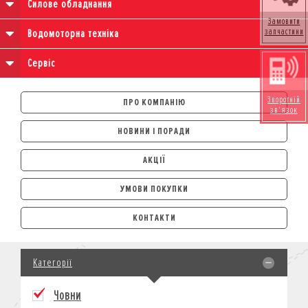
Силове обладнання
Замовити
запчастини
Водомоторна техніка
Сервіс
Зворотній
ПРО КОМПАНІЮ
зв'язок
НОВИНИ І ПОРАДИ
АКЦІЇ
УМОВИ ПОКУПКИ
АВТОМОБІЛІ
КОНТАКТИ
ЛІЗИНГ
КРЕДИТ
Категорії
СТРАХУВАННЯ
КОРПОРАТИВНИМ КЛІЄНТАМ
Човни
МОТОЦИКЛИ