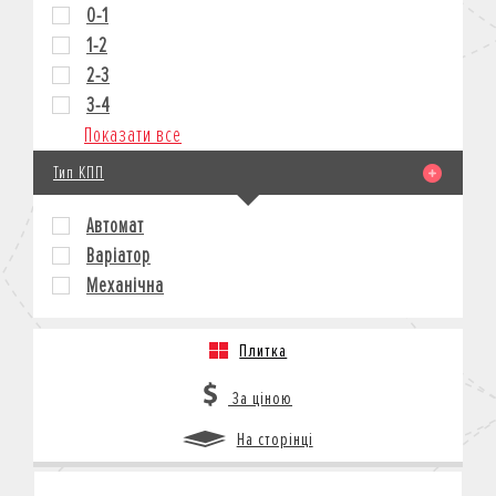
0-1
1-2
2-3
3-4
Показати все
Тип КПП
Автомат
Варіатор
Механічна
Плитка
За ціною
На сторінці