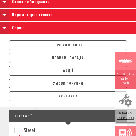
Силове обладнання
Водомоторна техніка
Сервіс
ПРО КОМПАНІЮ
НОВИНИ І ПОРАДИ
АКЦІЇ
Записатись
на Тест
Драйв
УМОВИ ПОКУПКИ
АВТОМОБІЛІ
КОНТАКТИ
ЛІЗИНГ
КРЕДИТ
Замовити
Категорії
СТРАХУВАННЯ
запчастини
КОРПОРАТИВНИМ КЛІЄНТАМ
Street
МОТОЦИКЛИ