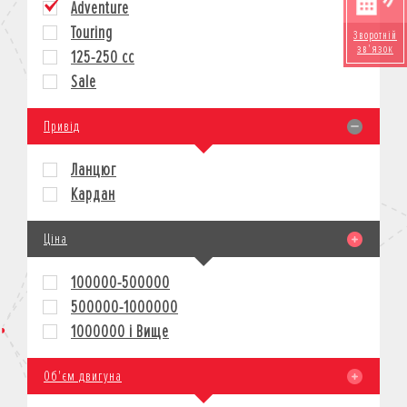
Adventure
КРЕДИТ
Touring
Зворотній
СТРАХУВАННЯ
зв'язок
125-250 cc
КОРПОРАТИВНИМ КЛІЄНТАМ
Sale
Привід
Ланцюг
Кардан
Ціна
100000-500000
500000-1000000
1000000 і Вище
Об'єм двигуна