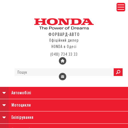
ФОРВАРД-АВТО
Офіційний дилер
HONDA в Одесі
(048) 734 33 33
Автомобілі
Мотоцикли
Екіпірування