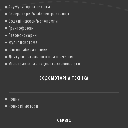
Акумуляторна техніка
Генератори /мініелектростанції
Водяні насоси/мотопомпи
Грунтофрези
Газонокосарки
Мультисистема
Снігоприбиральники
Двигуни загального призначення
Міні-трактори / їздові газонокосарки
ВОДОМОТОРНА ТЕХНІКА
Човни
Човнові мотори
СЕРВІС