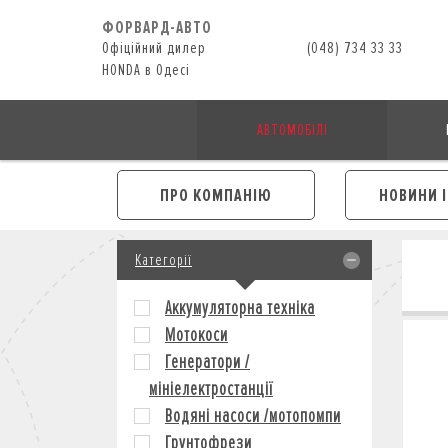
ФОРВАРД-АВТО
Офіційний дилер
(048) 734 33 33
HONDA в Одесі
АВТОМОБІЛІ
ПРО КОМПАНІЮ
НОВИНИ 
Категорії
Аккумуляторна техніка
Мотокоси
Генератори /
мініелектростанції
Водяні насоси /мотопомпи
Грунтофрези