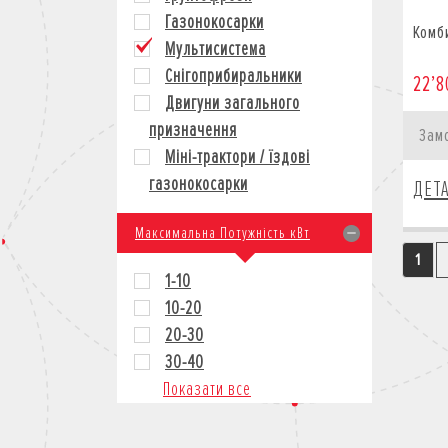
Газонокосарки
Комб
Мультисистема
Снігоприбиральники
22’8
Двигуни загального
призначення
Зам
Міні-трактори / їздові
газонокосарки
ДЕТ
Максимальна Потужність кВт
1
1-10
10-20
20-30
30-40
Показати все