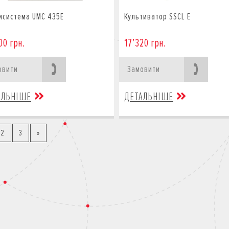
исистема UMC 435E
Культиватор SSCL E
00 грн.
17’320 грн.
овити
Замовити
АЛЬНІШЕ
ДЕТАЛЬНІШЕ
2
3
»