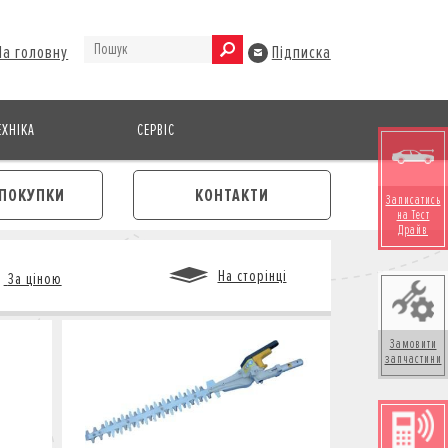
На головну
Підписка
ХНІКА
СЕРВІС
ПОКУПКИ
КОНТАКТИ
Записатись
на Тест
Драйв
На сторінці
За ціною
Замовити
запчастини
М