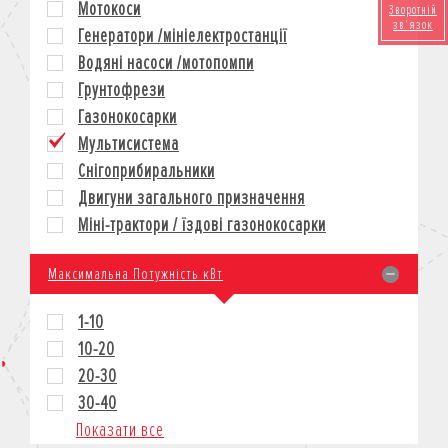
Мотокоси
Зворотній
КРЕДИТ
зв'язок
Генератори /мініелектростанції
СТРАХУВАННЯ
Водяні насоси /мотопомпи
КОРПОРАТИВНИМ КЛІЄНТАМ
Грунтофрези
Газонокосарки
Мультисистема
Снігоприбиральники
Двигуни загального призначення
Міні-трактори / їздові газонокосарки
Максимальна Потужність кВт
1-10
10-20
20-30
30-40
Показати все