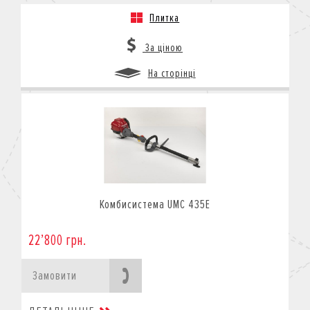
Плитка
За ціною
На сторінці
Комбисистема UMC 435E
22’800 грн.
Замовити