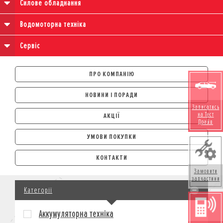
Силове обладнання
Водомоторна техніка
Сервіс
ПРО КОМПАНІЮ
НОВИНИ І ПОРАДИ
Записатись
на Тест
АКЦІЇ
Драйв
УМОВИ ПОКУПКИ
АВТОМОБІЛІ
КОНТАКТИ
ЛІЗИНГ
Замовити
КРЕДИТ
запчастини
Категорії
СТРАХУВАННЯ
КОРПОРАТИВНИМ КЛІЄНТАМ
Аккумуляторна техніка
МОТОЦИКЛИ