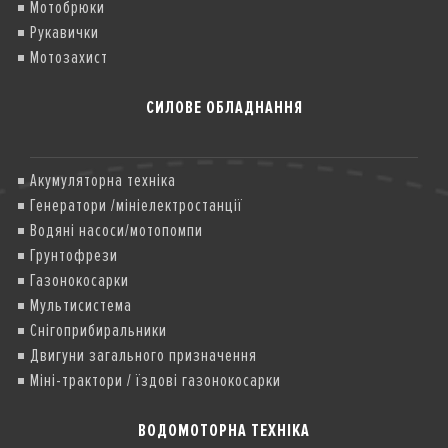
Мотобрюки
Рукавички
Мотозахист
СИЛОВЕ ОБЛАДНАННЯ
Акумуляторна техніка
Генератори /мініелектростанції
Водяні насоси/мотопомпи
Грунтофрези
Газонокосарки
Мультисистема
Снігоприбиральники
Двигуни загального призначення
Міні-трактори / їздові газонокосарки
ВОДОМОТОРНА ТЕХНІКА