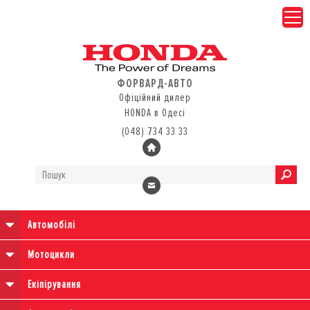
ФОРВАРД-АВТО
Офіційний дилер
HONDA в Одесі
(048) 734 33 33
Автомобілі
Мотоцикли
Екіпірування