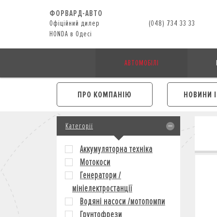
ФОРВАРД-АВТО
Офіційний дилер
(048) 734 33 33
HONDA в Одесі
АВТОМОБІЛІ
ПРО КОМПАНІЮ
НОВИНИ 
Категорії
Аккумуляторна техніка
Мотокоси
Генератори /
мініелектростанції
Водяні насоси /мотопомпи
Грунтофрези