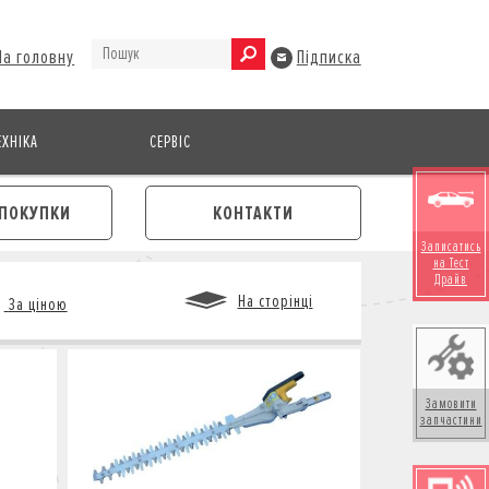
На головну
Підписка
ХНІКА
СЕРВІС
ПОКУПКИ
КОНТАКТИ
Записатись
на Тест
Драйв
На сторінці
За ціною
Замовити
М
запчастини