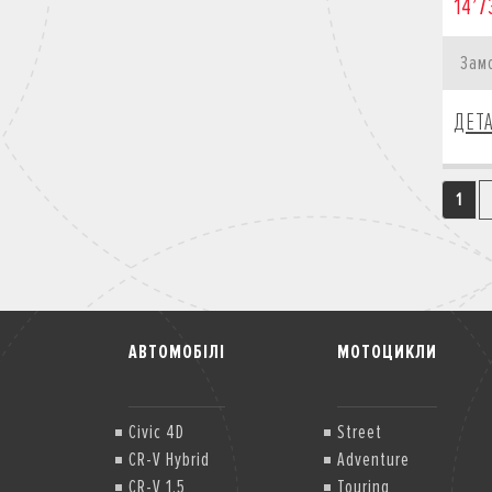
14’7
Зам
ДЕТ
1
АВТОМОБІЛІ
МОТОЦИКЛИ
Civic 4D
Street
CR-V Hybrid
Adventure
CR-V 1.5
Touring