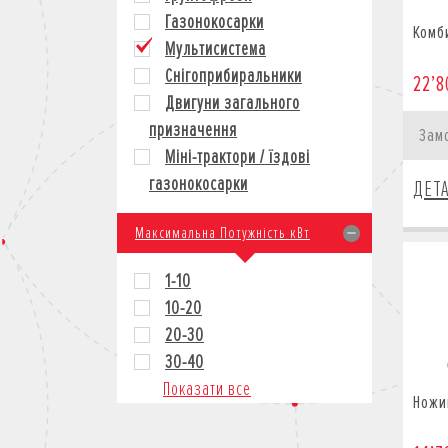
Газонокосарки
Комб
Мультисистема
Снігоприбиральники
22’8
Двигуни загального
призначення
Зам
Міні-трактори / їздові
газонокосарки
ДЕТ
Максимальна Потужність кВт
1-10
10-20
20-30
30-40
Показати все
Ножи