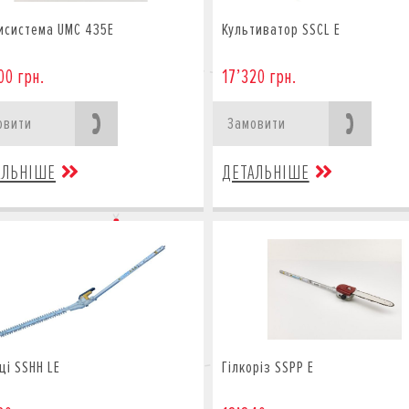
исистема UMC 435E
Культиватор SSCL E
00 грн.
17’320 грн.
овити
Замовити
АЛЬНІШЕ
ДЕТАЛЬНІШЕ
ці SSHH LE
Гілкоріз SSPP E