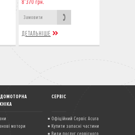
8’370 грн.
Замовити
ДЕТАЛЬНІШЕ
ОДОМОТОРНА
СЕРВІС
ХНІКА
вни
Офіційний Сервіс Acura
внові мотори
Купити запасні частини
Види послуг сервісного