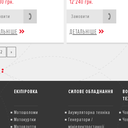
30 грн.
12’240 грн.
овити
Замовити
АЛЬНІШЕ
ДЕТАЛЬНІШЕ
2
»
ЕКІПІРОВКА
СИЛОВЕ ОБЛАДНАННЯ
В
ТЕ
Мотошоломи
Акумуляторна техніка
Чо
Мотокуртки
Генератори /
Чо
Мотовзуття
мініелектростанції