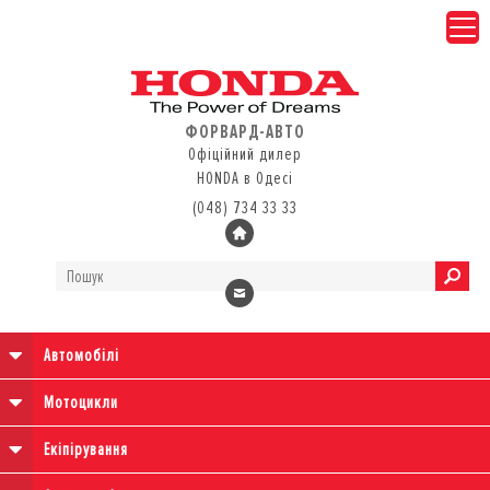
ФОРВАРД-АВТО
Офіційний дилер
HONDA в Одесі
(048) 734 33 33
Автомобілі
Мотоцикли
Екіпірування