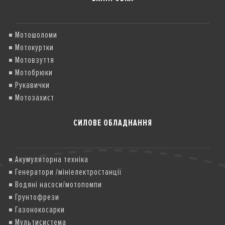
Мотошоломи
Мотокуртки
Мотовзуття
Мотобрюки
Рукавички
Мотозахист
СИЛОВЕ ОБЛАДНАННЯ
Акумуляторна техніка
Генератори /мініелектростанції
Водяні насоси/мотопомпи
Грунтофрези
Газонокосарки
Мультисистема