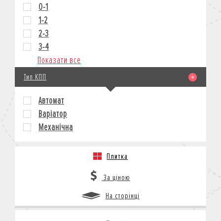
0-1
1-2
2-3
3-4
Показати все
Тип КПП
Автомат
Варіатор
Механічна
Плитка
За ціною
На сторінці