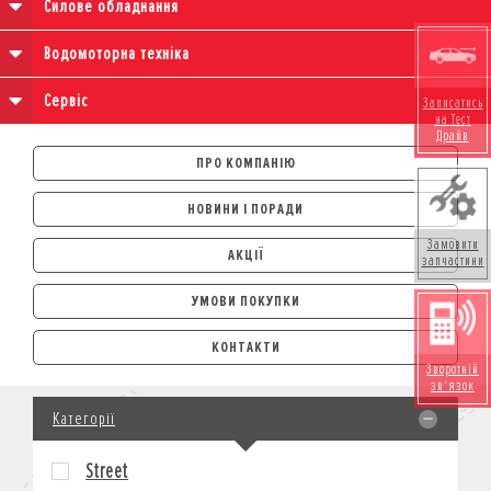
Силове обладнання
Водомоторна техніка
Сервіс
Записатись
на Тест
Драйв
ПРО КОМПАНІЮ
НОВИНИ І ПОРАДИ
Замовити
АКЦІЇ
запчастини
УМОВИ ПОКУПКИ
АВТОМОБІЛІ
КОНТАКТИ
ЛІЗИНГ
Зворотній
зв'язок
КРЕДИТ
Категорії
СТРАХУВАННЯ
КОРПОРАТИВНИМ КЛІЄНТАМ
Street
МОТОЦИКЛИ