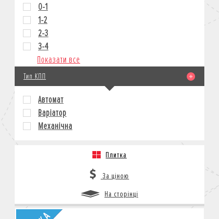
0-1
1-2
2-3
3-4
Показати все
Тип КПП
Автомат
Варіатор
Механічна
Плитка
За ціною
На сторінці