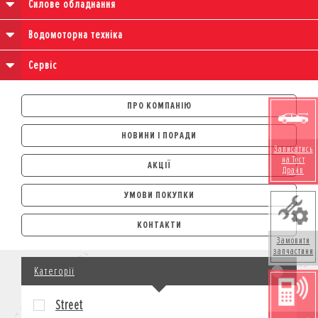
Силове обладнання
Водомоторна техніка
Сервіс
ПРО КОМПАНІЮ
НОВИНИ І ПОРАДИ
Записатись
на Тест
АКЦІЇ
Драйв
УМОВИ ПОКУПКИ
АВТОМОБІЛІ
КОНТАКТИ
ЛІЗИНГ
Замовити
запчастини
КРЕДИТ
Категорії
СТРАХУВАННЯ
КОРПОРАТИВНИМ КЛІЄНТАМ
Street
МОТОЦИКЛИ