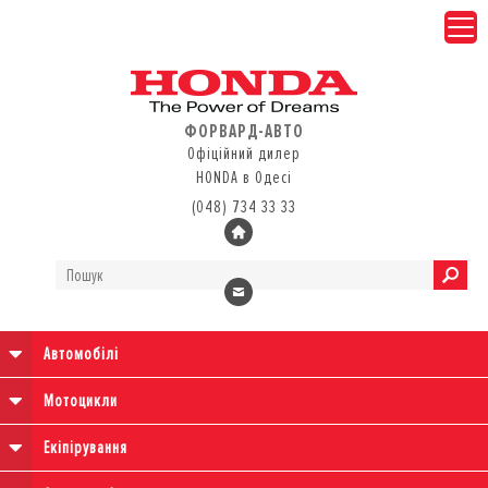
ФОРВАРД-АВТО
Офіційний дилер
HONDA в Одесі
(048) 734 33 33
Автомобілі
Мотоцикли
Екіпірування