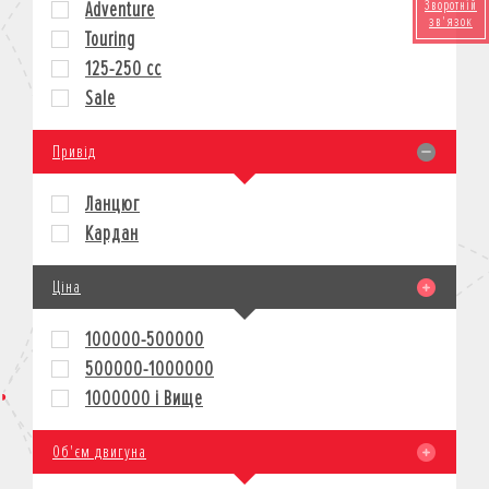
Зворотній
Adventure
зв'язок
КРЕДИТ
Touring
СТРАХУВАННЯ
125-250 cc
КОРПОРАТИВНИМ КЛІЄНТАМ
Sale
Привід
Ланцюг
Кардан
Ціна
100000-500000
500000-1000000
1000000 і Вище
Об'єм двигуна