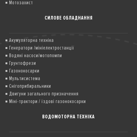
Мотозахист
СИЛОВЕ ОБЛАДНАННЯ
Акумуляторна техніка
Генератори /мініелектростанції
Водяні насоси/мотопомпи
Грунтофрези
Газонокосарки
Мультисистема
Снігоприбиральники
Двигуни загального призначення
Міні-трактори / їздові газонокосарки
ВОДОМОТОРНА ТЕХНІКА