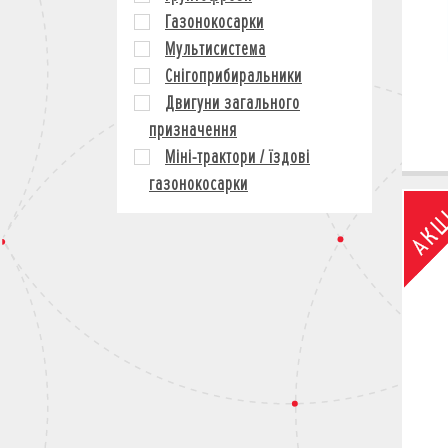
Газонокосарки
Мультисистема
Снігоприбиральники
Двигуни загального
призначення
Міні-трактори / їздові
газонокосарки