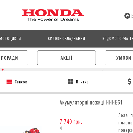
МОТОЦИКЛИ
СИЛОВЕ ОБЛАДНАННЯ
ВОДОМОТОРНА ТЕ
І ПОРАДИ
АКЦІЇ
УМОВИ 
Список
Плитка
АВТОМОБІЛІ
МОТОЦИКЛИ
ЛІЗИНГ
КРЕДИТ
Акумуляторні ножиці HHHE61
КРЕДИТ
СТРАХУВАННЯ
СТРАХУВАННЯ
КОРПОРАТИВНИМ КЛІЄНТА
Леза п
КОРПОРАТИВНИМ КЛІЄНТАМ
7’740 грн.
плавно
4
поверх