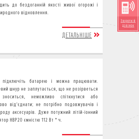
дить до бездоганній якості живої огорожі і
риродного відновлення.
Зворотній
дзвінок
ДЕТАЛЬНІШЕ
о підключіть батарею і можна працювати.
вий шнур не заплутається, що не розірветься
зноситься, неможливо спіткнутися або
ово від'єднати; не потрібно подовжувачів і
 роду аксесуарів. Дуже потужний літій-іонний
тор HBP20 ємністю 112 Вт * ч.