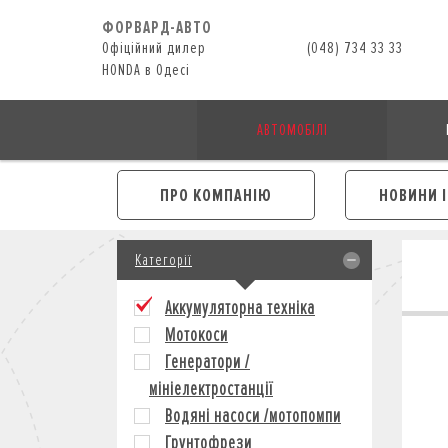
ФОРВАРД-АВТО
Офіційний дилер
(048) 734 33 33
HONDA в Одесі
АВТОМОБІЛІ
ПРО КОМПАНІЮ
НОВИНИ 
Категорії
Аккумуляторна техніка
Мотокоси
Генератори /
мініелектростанції
Водяні насоси /мотопомпи
Грунтофрези