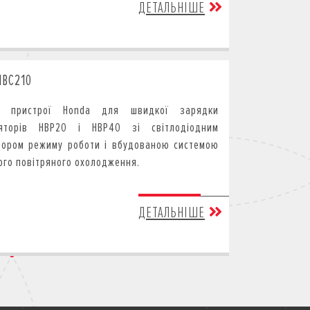
ДЕТАЛЬНІШЕ
HBC210
ні пристрої Honda для швидкої зарядки
ляторів HBP20 і HBP40 зі світлодіодним
тором режиму роботи і вбудованою системою
ого повітряного охолодження.
ДЕТАЛЬНІШЕ