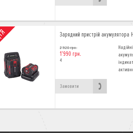
Зарядний пристрій акумулятора 
Надій
2’920 грн.
1’990 грн.
акуму
4
індика
активн
Замовити