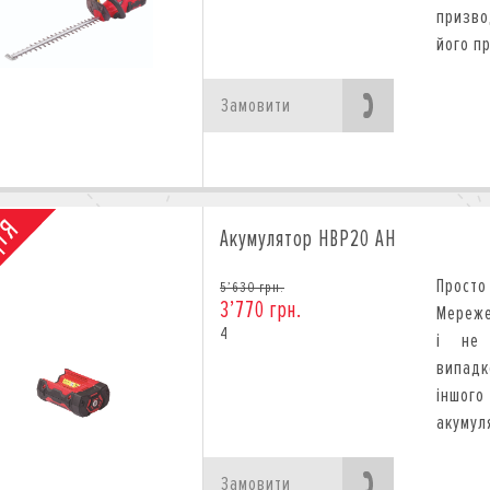
призво
його п
Замовити
Акумулятор HBP20 AH
Прост
5’630 грн.
3’770 грн.
Мереже
4
і не 
випадк
іншого
акумуля
Замовити