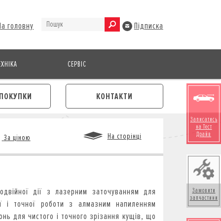
На головну
Підписка
ХНІКА
СЕРВІС
ПОКУПКИ
КОНТАКТИ
Записатись
на Тест
Драйв
На сторінці
За ціною
М
одвійної дії з лазерним заточуванням для
Замовити
запчастини
ї і точної роботи з алмазним напиленням
онь для чистого і точного зрізання кущів, що