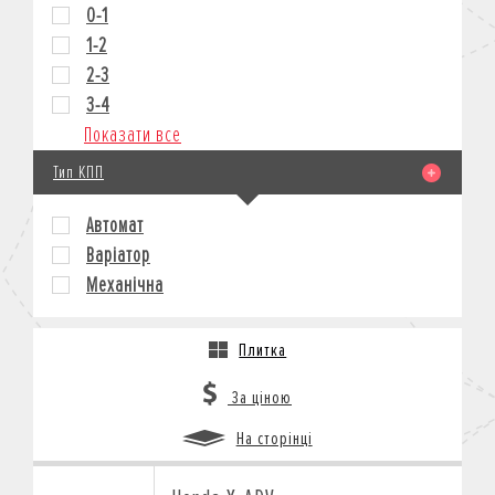
0-1
1-2
2-3
3-4
Показати все
Тип КПП
Автомат
Варіатор
Механічна
Плитка
За ціною
На сторінці