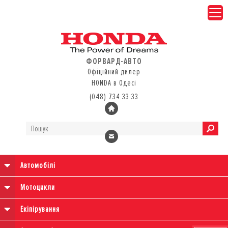
ФОРВАРД-АВТО
Офіційний дилер
HONDA в Одесі
(048) 734 33 33
Автомобілі
Мотоцикли
Екіпірування