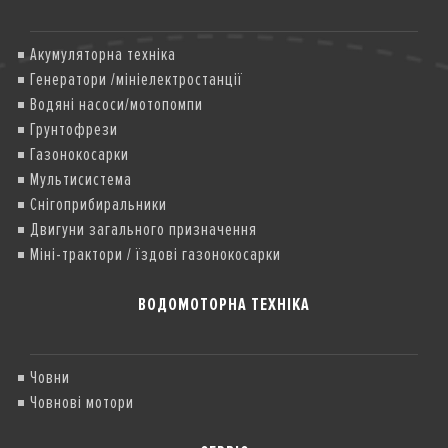
Акумуляторна техніка
Генератори /мініелектростанції
Водяні насоси/мотопомпи
Грунтофрези
Газонокосарки
Мультисистема
Снігоприбиральники
Двигуни загального призначення
Міні-трактори / їздові газонокосарки
ВОДОМОТОРНА ТЕХНІКА
Човни
Човнові мотори