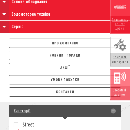
Силове обладнання
Водомоторна техніка
Записатись
на Тест
Сервіс
Драйв
ПРО КОМПАНІЮ
НОВИНИ І ПОРАДИ
Замовити
запчастини
АКЦІЇ
УМОВИ ПОКУПКИ
АВТОМОБІЛІ
Зворотній
КОНТАКТИ
дзвінок
ЛІЗИНГ
КРЕДИТ
Категорії
СТРАХУВАННЯ
КОРПОРАТИВНИМ КЛІЄНТАМ
Street
МОТОЦИКЛИ