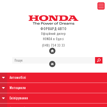
ФОРВАРД-АВТО
Офіційний дилер
HONDA в Одесі
(048) 734 33 33
Автомобілі
Мотоцикли
Екіпірування