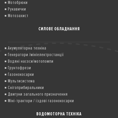
Мотобрюки
Рукавички
Мотозахист
СИЛОВЕ ОБЛАДНАННЯ
Акумуляторна техніка
Генератори /мініелектростанції
Водяні насоси/мотопомпи
Грунтофрези
Газонокосарки
Мультисистема
Снігоприбиральники
Двигуни загального призначення
Міні-трактори / їздові газонокосарки
ВОДОМОТОРНА ТЕХНІКА