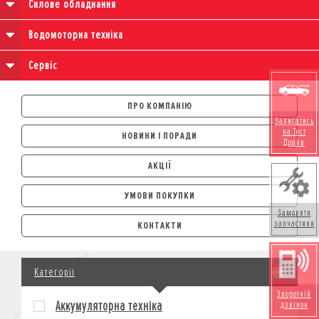
Силове обладнання
Водомоторна техніка
Сервіс
ПРО КОМПАНІЮ
Записатись
на Тест
НОВИНИ І ПОРАДИ
Драйв
АКЦІЇ
УМОВИ ПОКУПКИ
Замовити
АВТОМОБІЛІ
запчастини
КОНТАКТИ
ЛІЗИНГ
КРЕДИТ
Категорії
СТРАХУВАННЯ
КОРПОРАТИВНИМ КЛІЄНТАМ
Зворотній
Аккумуляторна техніка
дзвінок
МОТОЦИКЛИ