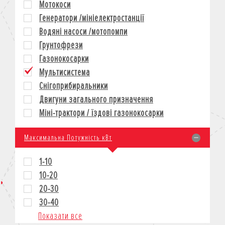
Мотокоси
КРЕДИТ
Генератори /мініелектростанції
СТРАХУВАННЯ
Водяні насоси /мотопомпи
КОРПОРАТИВНИМ КЛІЄНТАМ
Грунтофрези
Газонокосарки
Мультисистема
Снігоприбиральники
Двигуни загального призначення
Міні-трактори / їздові газонокосарки
Максимальна Потужність кВт
1-10
10-20
20-30
30-40
Показати все