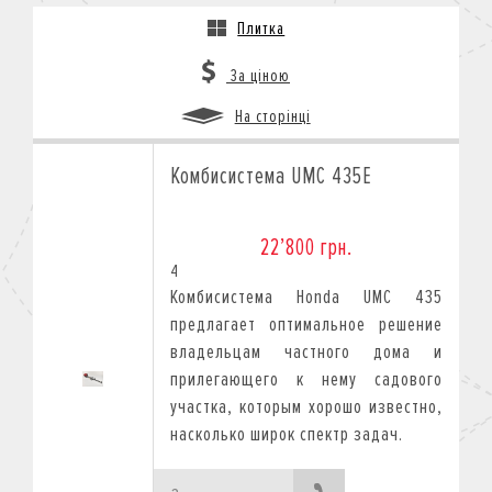
Плитка
За ціною
На сторінці
Комбисистема UMC 435E
22’800 грн.
4
Комбисистема Honda UMC 435
предлагает оптимальное решение
владельцам частного дома и
прилегающего к нему садового
участка, которым хорошо известно,
насколько широк спектр задач.