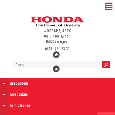
ФОРВАРД-АВТО
Офіційний дилер
HONDA в Одесі
(048) 734 33 33
Автомобілі
Мотоцикли
Екіпірування