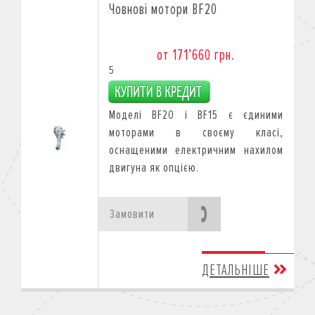
Човнові мотори BF20
от 171’660 грн.
5
Моделі BF20 і BF15 є єдиними
моторами в своєму класі,
оснащеними електричним нахилом
двигуна як опцією.
Замовити
ДЕТАЛЬНІШЕ