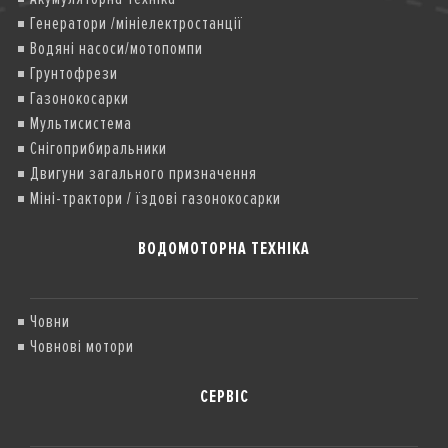
Генератори /мініелектростанції
Водяні насоси/мотопомпи
Грунтофрези
Газонокосарки
Мультисистема
Снігоприбиральники
Двигуни загального призначення
Міні-трактори / їздові газонокосарки
ВОДОМОТОРНА ТЕХНІКА
Човни
Човнові мотори
СЕРВІС