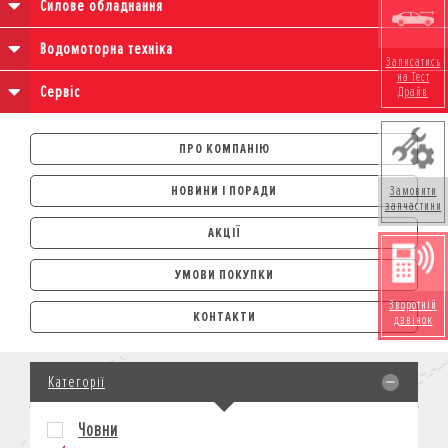
Силове обладнання
Водомоторна техніка
Записатись
на Тест
Сервіс
Драйв
ПРО КОМПАНІЮ
НОВИНИ І ПОРАДИ
Замовити
запчастини
АКЦІЇ
УМОВИ ПОКУПКИ
АВТОМОБІЛІ
Зворотній
КОНТАКТИ
дзвінок
ЛІЗИНГ
КРЕДИТ
Категорії
СТРАХУВАННЯ
КОРПОРАТИВНИМ КЛІЄНТАМ
Човни
МОТОЦИКЛИ