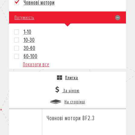
Човнові мотори
КРЕДИТ
СТРАХУВАННЯ
Потужність
КОРПОРАТИВНИМ КЛІЄНТАМ
1-10
10-30
30-60
60-100
Показати все
Плитка
За ціною
На сторінці
Човнові мотори BF2.3