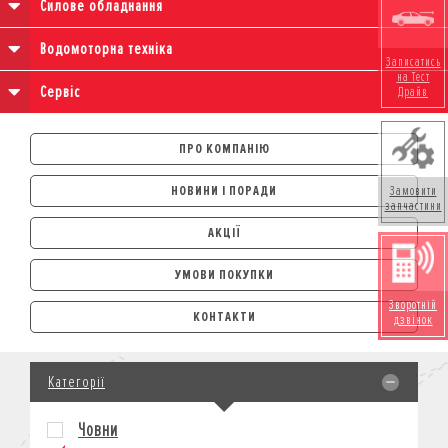
Силове обладнання
Водомоторна техніка
Записатись
на Тест
Сервіс
Драйв
ПРО КОМПАНІЮ
НОВИНИ І ПОРАДИ
Замовити
запчастини
АКЦІЇ
УМОВИ ПОКУПКИ
АВТОМОБІЛІ
Зворотній
КОНТАКТИ
дзвінок
ЛІЗИНГ
КРЕДИТ
Категорії
СТРАХУВАННЯ
КОРПОРАТИВНИМ КЛІЄНТАМ
Човни
МОТОЦИКЛИ