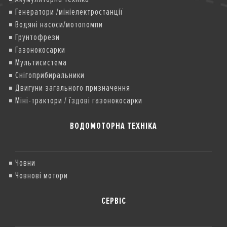
Генератори /мініелектростанції
Водяні насоси/мотопомпи
Грунтофрези
Газонокосарки
Мультисистема
Снігоприбиральники
Двигуни загального призначення
Міні-трактори / їздові газонокосарки
ВОДОМОТОРНА ТЕХНІКА
Човни
Човнові мотори
СЕРВІС