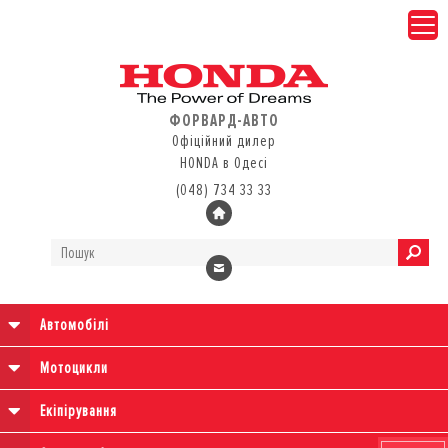
ФОРВАРД-АВТО
Офіційний дилер
HONDA в Одесі
(048) 734 33 33
Автомобілі
Мотоцикли
Екіпірування