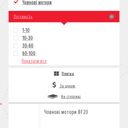
Човнові мотори
КРЕДИТ
СТРАХУВАННЯ
Потужність
КОРПОРАТИВНИМ КЛІЄНТАМ
1-10
10-30
30-60
60-100
Показати все
Плитка
За ціною
На сторінці
Човнові мотори BF20