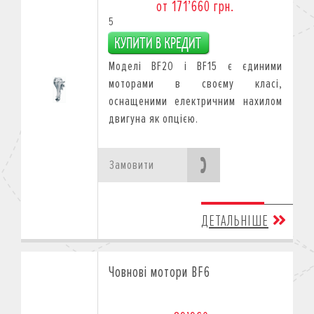
от 171’660 грн.
5
Моделі BF20 і BF15 є єдиними
моторами в своєму класі,
оснащеними електричним нахилом
двигуна як опцією.
Замовити
ДЕТАЛЬНІШЕ
Човнові мотори BF6