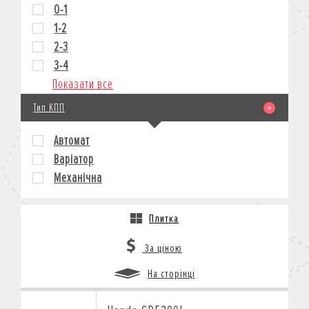
0-1
1-2
2-3
3-4
Показати все
Тип КПП
Автомат
Варіатор
Механічна
Плитка
За ціною
На сторінці