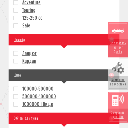
Adventure
КРЕДИТ
Touring
СТРАХУВАННЯ
125-250 cc
КОРПОРАТИВНИМ КЛІЄНТАМ
Sale
Привід
Записатись
на Тест
Драйв
Ланцюг
Кардан
Ціна
Замовити
запчастини
100000-500000
500000-1000000
1000000 і Вище
Зворотній
дзвінок
Об'єм двигуна