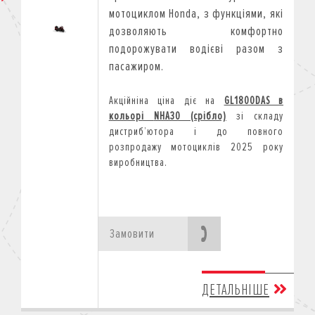
мотоциклом Honda, з функціями, які
дозволяють комфортно
подорожувати водієві разом з
пасажиром.
Акційніна ціна діє на
GL1800DAS
в
кольорі
NHA30 (срібло)
зі складу
дистриб
’
ютора і до повного
розпродажу мотоциклів 2025 року
виробництва.
Замовити
ДЕТАЛЬНІШЕ