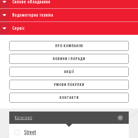
Силове обладнання
Водомоторна техніка
Сервіс
ПРО КОМПАНІЮ
НОВИНИ І ПОРАДИ
АКЦІЇ
УМОВИ ПОКУПКИ
АВТОМОБІЛІ
КОНТАКТИ
ЛІЗИНГ
КРЕДИТ
Категорії
СТРАХУВАННЯ
КОРПОРАТИВНИМ КЛІЄНТАМ
Street
МОТОЦИКЛИ