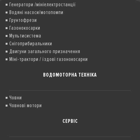
Генератори /мініелектростанції
Водяні насоси/мотопомпи
Грунтофрези
Газонокосарки
Мультисистема
Снігоприбиральники
Двигуни загального призначення
Міні-трактори / їздові газонокосарки
ВОДОМОТОРНА ТЕХНІКА
Човни
Човнові мотори
СЕРВІС