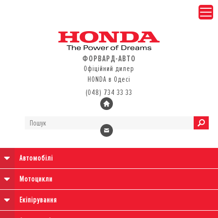
ФОРВАРД-АВТО
Офіційний дилер
HONDA в Одесі
(048) 734 33 33
Автомобілі
Мотоцикли
Екіпірування