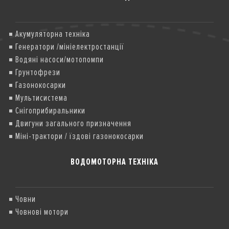
Акумуляторна техніка
Генератори /мініелектростанції
Водяні насоси/мотопомпи
Грунтофрези
Газонокосарки
Мультисистема
Снігоприбиральники
Двигуни загального призначення
Міні-трактори / їздові газонокосарки
ВОДОМОТОРНА ТЕХНІКА
Човни
Човнові мотори