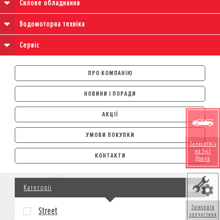
Силове обладнання
Водомоторна техніка
Сервіс
ПРО КОМПАНІЮ
НОВИНИ І ПОРАДИ
АКЦІЇ
УМОВИ ПОКУПКИ
Записатись
АВТОМОБІЛІ
на Тест
КОНТАКТИ
Драйв
ЛІЗИНГ
КРЕДИТ
Категорії
СТРАХУВАННЯ
КОРПОРАТИВНИМ КЛІЄНТАМ
Замовити
Street
запчастини
МОТОЦИКЛИ