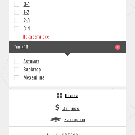
0-1
1-2
2-3
3-4
Показати все
Тип КПП
Автомат
Варіатор
Механічна
Плитка
За ціною
На сторінці