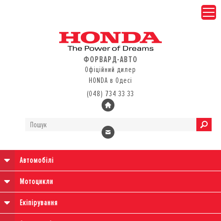
ФОРВАРД-АВТО
Офіційний дилер
HONDA в Одесі
(048) 734 33 33
Автомобілі
Мотоцикли
Екіпірування