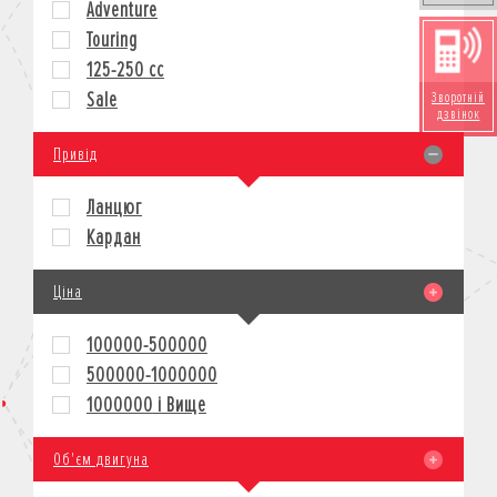
Adventure
КРЕДИТ
Touring
СТРАХУВАННЯ
125-250 cc
КОРПОРАТИВНИМ КЛІЄНТАМ
Sale
Зворотній
дзвінок
Привід
Ланцюг
Кардан
Ціна
100000-500000
500000-1000000
1000000 і Вище
Об'єм двигуна