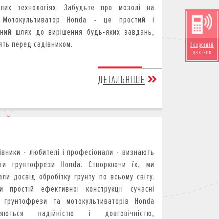
ілих технологіях.
Забудьте про мозолі на
! Мотокультиватор Honda - це простий і
ний шлях до вирішення будь-яких завдань,
ять перед садівником.
Зворотній
дзвінок
ДЕТАЛЬНІШЕ
дівники - любителі і професіонали - визнають
аги грунтофрези Honda. Створюючи їх, ми
али досвід обробітку грунту по всьому світу.
и простій ефективної конструкції сучасні
 грунтофрези та мотокультиваторів Honda
зняються надійністю і довговічністю,