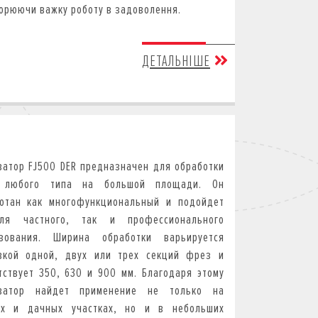
орюючи важку роботу в задоволення.
ДЕТАЛЬНІШЕ
ватор FJ500 DER предназначен для обработки
 любого типа на большой площади. Он
отан как многофункциональный и подойдет
ля частного, так и профессионального
ьзования. Ширина обработки варьируется
вкой одной, двух или трех секций фрез и
тствует 350, 630 и 900 мм. Благодаря этому
иватор найдет применение не только на
ых и дачных участках, но и в небольших