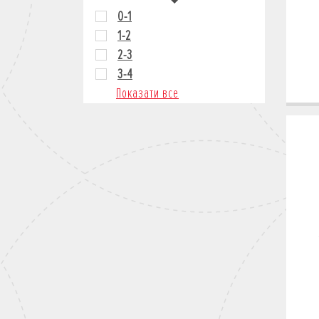
0-1
1-2
2-3
3-4
Показати все