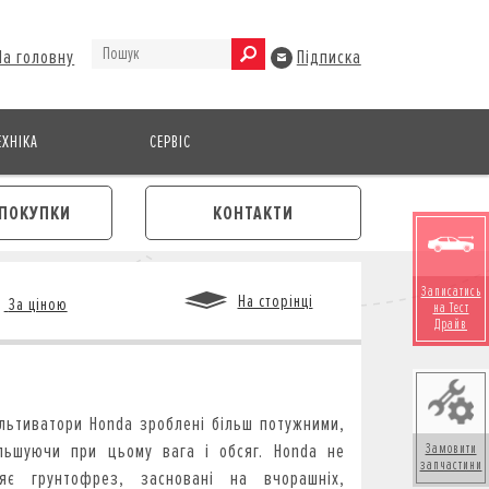
На головну
Підписка
ХНІКА
СЕРВІС
ПОКУПКИ
КОНТАКТИ
Записатись
На сторінці
За ціною
на Тест
Драйв
М
льтиватори Honda зроблені більш потужними,
льшуючи при цьому вага і обсяг.
Honda не
Замовити
запчастини
ляє грунтофрез, засновані на вчорашніх,