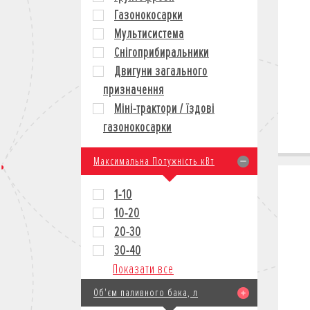
Газонокосарки
Мультисистема
Снігоприбиральники
Двигуни загального
призначення
Міні-трактори / їздові
газонокосарки
Максимальна Потужність кВт
1-10
10-20
20-30
30-40
Показати все
Об'єм паливного бака, л