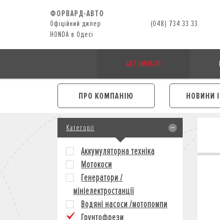
ФОРВАРД-АВТО
Офіційний дилер
(048) 734 33 33
HONDA в Одесі
АВТОМОБІЛІ
ПРО КОМПАНІЮ
НОВИНИ 
Категорії
Аккумуляторна техніка
Мотокоси
Генератори /
мініелектростанції
Водяні насоси /мотопомпи
Грунтофрези