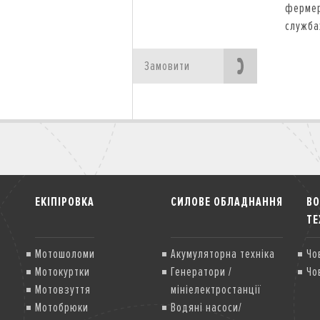
фермер
служба
Замовити
ЕКІПІРОВКА
СИЛОВЕ ОБЛАДНАННЯ
В
ТЕ
Мотошоломи
Акумуляторна техніка
Чо
Мотокуртки
Генератори /
Чо
Мотовзуття
мініелектростанції
Мотобрюки
Водяні насоси/