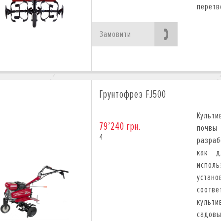
перетв
Замовити
Грунтофрез FJ500
Культи
79’240 грн.
почвы
4
разраб
как д
испол
устано
соотве
культ
садов