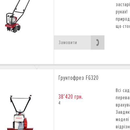
застар
руках
природ
що сто
Замовити
Грунтофрез FG320
Всі са
38’420 грн.
перев
4
врахув
Завдяк
моделі
відрі