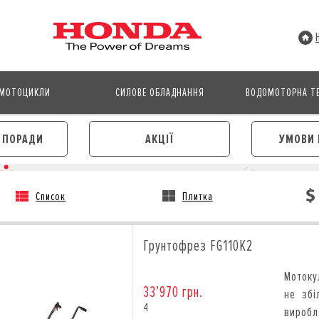
МОТОЦИКЛИ
СИЛОВЕ ОБЛАДНАННЯ
ВОДОМОТОРНА ТЕ
І ПОРАДИ
АКЦІЇ
УМОВИ 
Список
Плитка
АВТОМОБІЛІ
МОТОЦИКЛИ
ЛІЗИНГ
КРЕДИТ
Грунтофрез FG110K2
КРЕДИТ
СТРАХУВАННЯ
СТРАХУВАННЯ
КОРПОРАТИВНИМ КЛІЄНТА
Мотоку
КОРПОРАТИВНИМ КЛІЄНТАМ
33’970 грн.
не збі
4
вироб