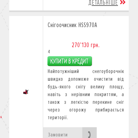
ДЕТАЛЬНІШЕ
Снігоочисник HSS970A
270’130 грн.
4
Найпотужніший снегоуборочнік
швидко допоможе очистити від
будь-якого снігу велику площу,
навіть з нерівним покриттям, а
також з легкістю перекине сніг
через огорожу прибирається
території.
Замовити