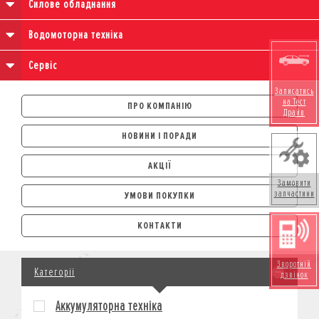
Силове обладнання
Водомоторна техніка
Сервіс
Записатись
на Тест
ПРО КОМПАНІЮ
Драйв
НОВИНИ І ПОРАДИ
АКЦІЇ
Замовити
запчастини
УМОВИ ПОКУПКИ
АВТОМОБІЛІ
КОНТАКТИ
ЛІЗИНГ
КРЕДИТ
Зворотній
Категорії
СТРАХУВАННЯ
дзвінок
КОРПОРАТИВНИМ КЛІЄНТАМ
Аккумуляторна техніка
МОТОЦИКЛИ