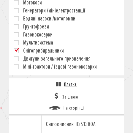
Мотокоси
КРЕДИТ
Генератори /мініелектростанції
СТРАХУВАННЯ
Водяні насоси /мотопомпи
КОРПОРАТИВНИМ КЛІЄНТАМ
Грунтофрези
Газонокосарки
Мультисистема
Снігоприбиральники
Двигуни загального призначення
Міні-трактори / їздові газонокосарки
Плитка
За ціною
На сторінці
Снігоочисник HSS1380A