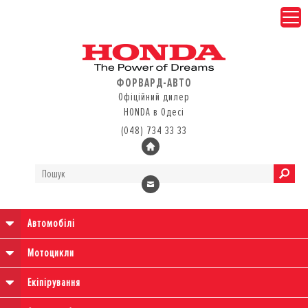
ФОРВАРД-АВТО
Офіційний дилер
HONDA в Одесі
(048) 734 33 33
Автомобілі
Мотоцикли
Екіпірування