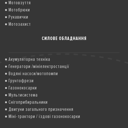
Мотовзуття
Мотобрюки
Рукавички
Мотозахист
СИЛОВЕ ОБЛАДНАННЯ
Акумуляторна техніка
Генератори /мініелектростанції
Водяні насоси/мотопомпи
Грунтофрези
Газонокосарки
Мультисистема
Снігоприбиральники
Двигуни загального призначення
Міні-трактори / їздові газонокосарки