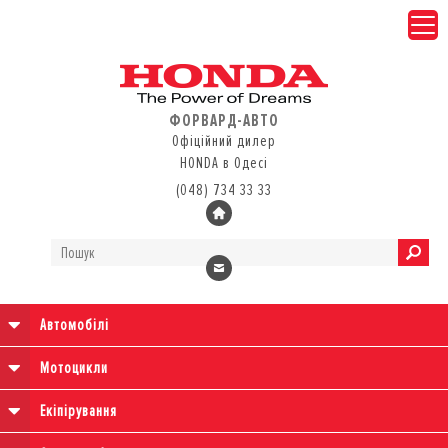
ФОРВАРД-АВТО
Офіційний дилер
HONDA в Одесі
(048) 734 33 33
Автомобілі
Мотоцикли
Екіпірування