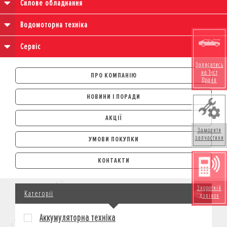
Силове обладнання
Водомоторна техніка
Сервіс
Записатись
на Тест
ПРО КОМПАНІЮ
Драйв
НОВИНИ І ПОРАДИ
АКЦІЇ
Замовити
запчастини
УМОВИ ПОКУПКИ
АВТОМОБІЛІ
КОНТАКТИ
ЛІЗИНГ
КРЕДИТ
Зворотній
Категорії
СТРАХУВАННЯ
дзвінок
КОРПОРАТИВНИМ КЛІЄНТАМ
Аккумуляторна техніка
МОТОЦИКЛИ