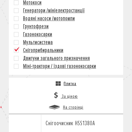
Мотокоси
КРЕДИТ
Генератори /мініелектростанції
СТРАХУВАННЯ
Водяні насоси /мотопомпи
КОРПОРАТИВНИМ КЛІЄНТАМ
Грунтофрези
Газонокосарки
Мультисистема
Снігоприбиральники
Двигуни загального призначення
Міні-трактори / їздові газонокосарки
Плитка
За ціною
На сторінці
Снігоочисник HSS1380A