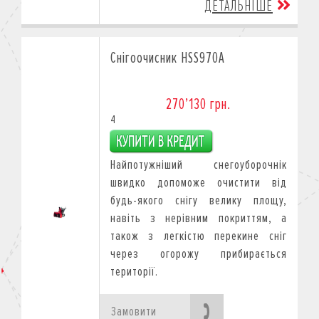
ДЕТАЛЬНІШЕ
Снігоочисник HSS970A
270’130 грн.
4
Найпотужніший снегоуборочнік
швидко допоможе очистити від
будь-якого снігу велику площу,
навіть з нерівним покриттям, а
також з легкістю перекине сніг
через огорожу прибирається
території.
Замовити