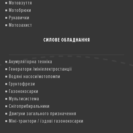
Мотовзуття
Мотобрюки
Рукавички
Мотозахист
СИЛОВЕ ОБЛАДНАННЯ
Акумуляторна техніка
Генератори /мініелектростанції
Водяні насоси/мотопомпи
Грунтофрези
Газонокосарки
Мультисистема
Снігоприбиральники
Двигуни загального призначення
Міні-трактори / їздові газонокосарки